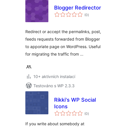
Blogger Redirector
celkové
(0
)
hodnocení
Redirect or accept the permalinks, post,
feeds requests forwarded from Blogger
to apporiate page on WordPress. Useful
for migrating the traffic from …
10+ aktivních instalací
Testováno s WP 2.3.3
Rikki's WP Social
Icons
celkové
(0
)
hodnocení
If you write about somebody at