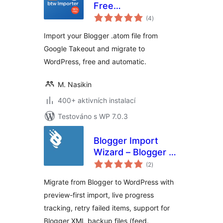
Free
celkové
Blogger/Blogspot
(4
)
hodnocení
Migration
Import your Blogger .atom file from
Google Takeout and migrate to
WordPress, free and automatic.
M. Nasikin
400+ aktivních instalací
Testováno s WP 7.0.3
Blogger Import
Wizard – Blogger to
celkové
WordPress
(2
)
hodnocení
Importer
Migrate from Blogger to WordPress with
preview-first import, live progress
tracking, retry failed items, support for
Blogger XML backup files (feed.