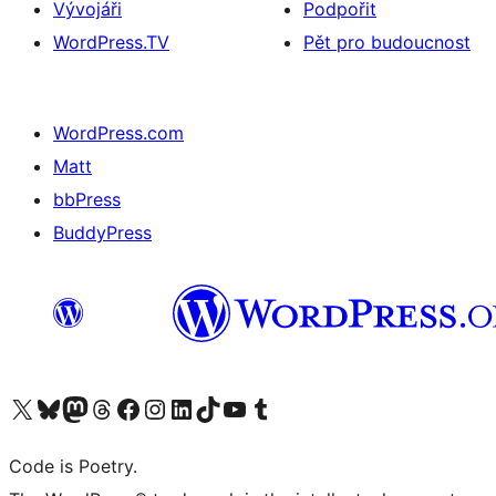
Vývojáři
Podpořit
WordPress.TV
Pět pro budoucnost
WordPress.com
Matt
bbPress
BuddyPress
Navštivte náš účet na X (dříve Twitter)
Navštivte náš Bluesky účet
Navštivte náš účet Mastodon
Navštivte náš Threads účet
Navštivte naši stránku na Facebooku
Navštivte náš Instagram účet
Navštivte náš LinkedIn účet
Navštivte náš TikTok účet
Navštivte náš YouTube kanál
Navštivte náš Tumblr účet
Code is Poetry.