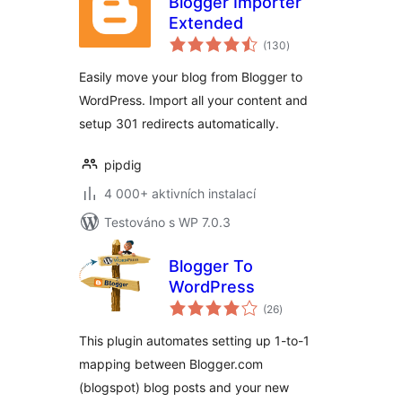
Blogger Importer
Extended
celkové
(130
)
hodnocení
Easily move your blog from Blogger to
WordPress. Import all your content and
setup 301 redirects automatically.
pipdig
4 000+ aktivních instalací
Testováno s WP 7.0.3
Blogger To
WordPress
celkové
(26
)
hodnocení
This plugin automates setting up 1-to-1
mapping between Blogger.com
(blogspot) blog posts and your new