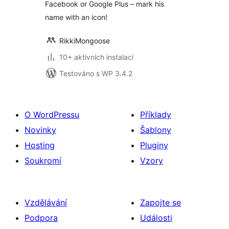
Facebook or Google Plus – mark his
name with an icon!
RikkiMongoose
10+ aktivních instalací
Testováno s WP 3.4.2
O WordPressu
Příklady
Novinky
Šablony
Hosting
Pluginy
Soukromí
Vzory
Vzdělávání
Zapojte se
Podpora
Události