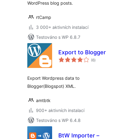
WordPress blog posts.
rtCamp
3 000+ aktivních instalací
Testováno s WP 6.8.7
Export to Blogger
celkové
(6
)
hodnocení
Export Wordpress data to
Blogger(Blogspot) XML.
amtbtk
900+ aktivních instalací
Testováno s WP 6.4.8
BtW Importer –