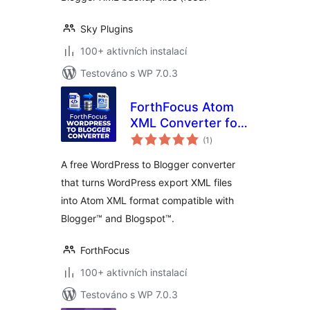
Sky Plugins
100+ aktivních instalací
Testováno s WP 7.0.3
ForthFocus Atom
XML Converter for
celkové
Blogger™
(1
)
hodnocení
A free WordPress to Blogger converter
that turns WordPress export XML files
into Atom XML format compatible with
Blogger™ and Blogspot™.
ForthFocus
100+ aktivních instalací
Testováno s WP 7.0.3