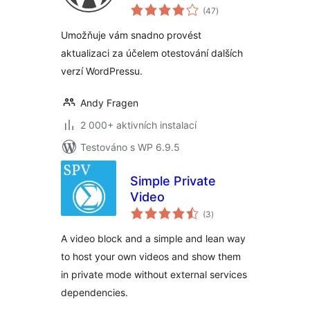
celkové
(47
)
hodnocení
Umožňuje vám snadno provést
aktualizaci za účelem otestování dalších
verzí WordPressu.
Andy Fragen
2 000+ aktivních instalací
Testováno s WP 6.9.5
Simple Private
Video
celkové
(3
)
hodnocení
A video block and a simple and lean way
to host your own videos and show them
in private mode without external services
dependencies.