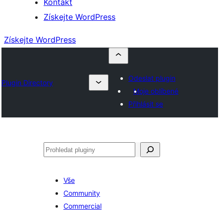
Kontakt
Získejte WordPress
Získejte WordPress
Odeslat plugin
Plugin Directory
Moje oblíbené
Přihlásit se
Hledat
Vše
Community
Commercial