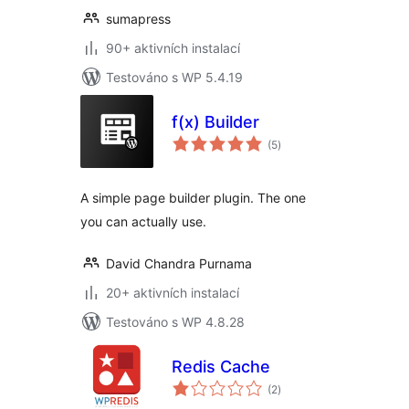
sumapress
90+ aktivních instalací
Testováno s WP 5.4.19
f(x) Builder
celkové
(5
)
hodnocení
A simple page builder plugin. The one
you can actually use.
David Chandra Purnama
20+ aktivních instalací
Testováno s WP 4.8.28
Redis Cache
celkové
(2
)
hodnocení