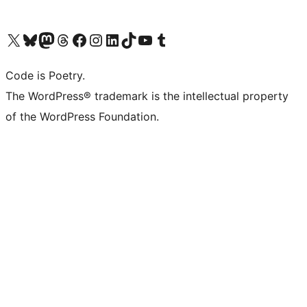
Navštivte náš účet na X (dříve Twitter)
Navštivte náš Bluesky účet
Navštivte náš účet Mastodon
Navštivte náš Threads účet
Navštivte naši stránku na Facebooku
Navštivte náš Instagram účet
Navštivte náš LinkedIn účet
Navštivte náš TikTok účet
Navštivte náš YouTube kanál
Navštivte náš Tumblr účet
Code is Poetry.
The WordPress® trademark is the intellectual property
of the WordPress Foundation.