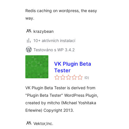
Redis caching on wordpress, the easy
way.
krazybean
10+ aktivních instalací
Testováno s WP 3.4.2
VK Plugin Beta
Tester
celkové
(0
)
hodnocení
VK Plugin Beta Tester is derived from
"Plugin Beta Tester" WordPress Plugin,
created by mitcho (Michael Yoshitaka
Erlewine) Copyright 2013.
Vektor,Inc.