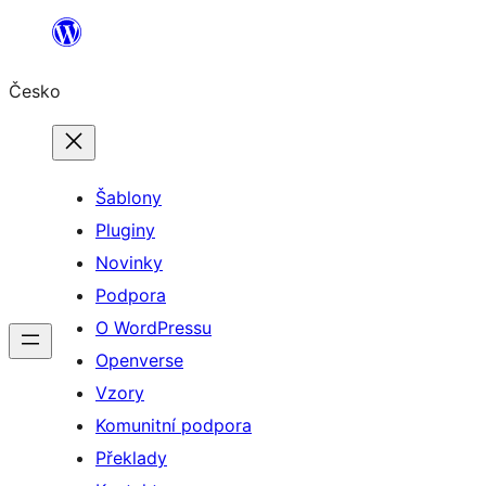
Přeskočit
na
Česko
obsah
Šablony
Pluginy
Novinky
Podpora
O WordPressu
Openverse
Vzory
Komunitní podpora
Překlady