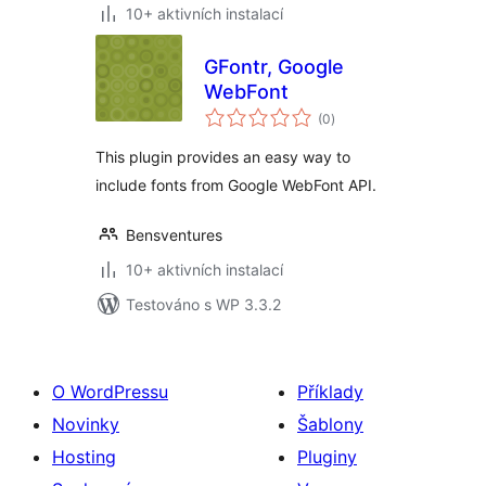
10+ aktivních instalací
GFontr, Google
WebFont
celkové
(0
)
hodnocení
This plugin provides an easy way to
include fonts from Google WebFont API.
Bensventures
10+ aktivních instalací
Testováno s WP 3.3.2
O WordPressu
Příklady
Novinky
Šablony
Hosting
Pluginy