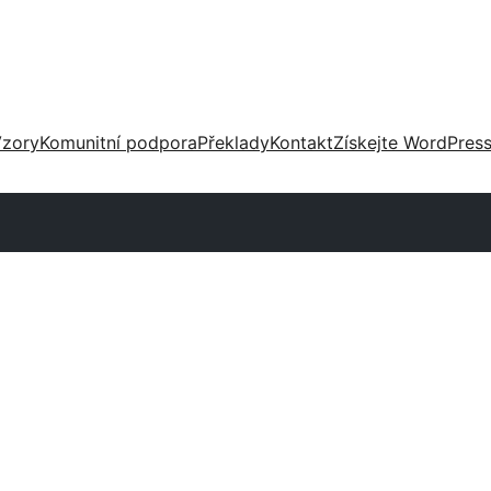
zory
Komunitní podpora
Překlady
Kontakt
Získejte WordPres