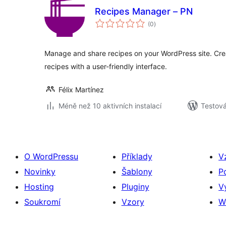
Recipes Manager – PN
celkové
(0
)
hodnocení
Manage and share recipes on your WordPress site. Crea
recipes with a user-friendly interface.
Félix Martínez
Méně než 10 aktivních instalací
Testov
O WordPressu
Příklady
V
Novinky
Šablony
P
Hosting
Pluginy
V
Soukromí
Vzory
W