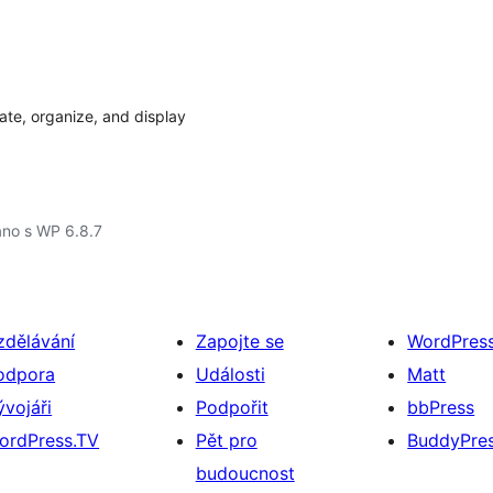
te, organize, and display
áno s WP 6.8.7
zdělávání
Zapojte se
WordPres
odpora
Události
Matt
ývojáři
Podpořit
bbPress
ordPress.TV
Pět pro
BuddyPre
budoucnost