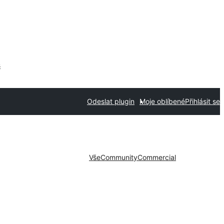
s
Odeslat plugin
Moje oblíbené
Přihlásit se
Vše
Community
Commercial