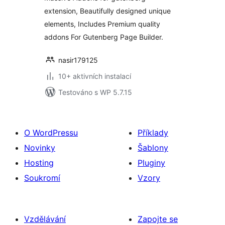
extension, Beautifully designed unique
elements, Includes Premium quality
addons For Gutenberg Page Builder.
nasir179125
10+ aktivních instalací
Testováno s WP 5.7.15
O WordPressu
Příklady
Novinky
Šablony
Hosting
Pluginy
Soukromí
Vzory
Vzdělávání
Zapojte se