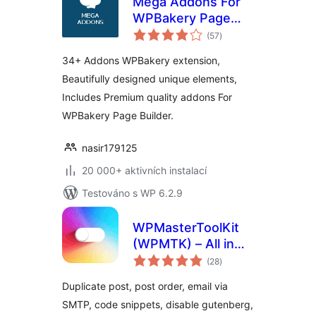
Mega Addons For
WPBakery Page
celkové
Builder
(57
)
hodnocení
34+ Addons WPBakery extension,
Beautifully designed unique elements,
Includes Premium quality addons For
WPBakery Page Builder.
nasir179125
20 000+ aktivních instalací
Testováno s WP 6.2.9
WPMasterToolKit
(WPMTK) – All in
celkové
one plugin
(28
)
hodnocení
Duplicate post, post order, email via
SMTP, code snippets, disable gutenberg,