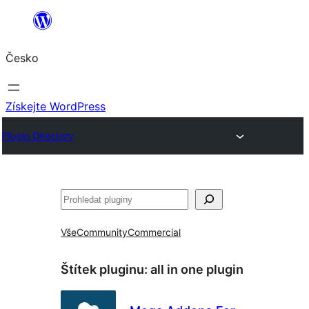
Přeskočit
na
Česko
obsah
Získejte WordPress
Plugin Directory
Hledat
Vše
Community
Commercial
Štítek pluginu:
all in one plugin