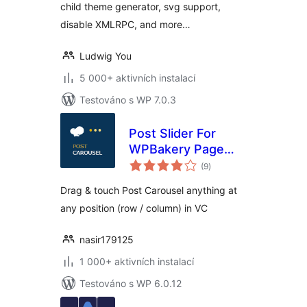
child theme generator, svg support,
disable XMLRPC, and more…
Ludwig You
5 000+ aktivních instalací
Testováno s WP 7.0.3
Post Slider For
WPBakery Page
celkové
Builder
(9
)
hodnocení
Drag & touch Post Carousel anything at
any position (row / column) in VC
nasir179125
1 000+ aktivních instalací
Testováno s WP 6.0.12