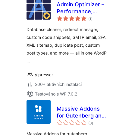
Admin Optimizer –
Performance,
celkové
Security & Site
(1
)
hodnocení
Cleanup
Database cleaner, redirect manager,
custom code snippets, SMTP email, 2FA,
XML sitemap, duplicate post, custom
post types, and more — all in one WordP
…
yipresser
200+ aktivních instalací
Testováno s WP 7.0.2
Massive Addons
for Gutenberg and
celkové
WordPress
(0
)
hodnocení
Massive Addons for gutenberg