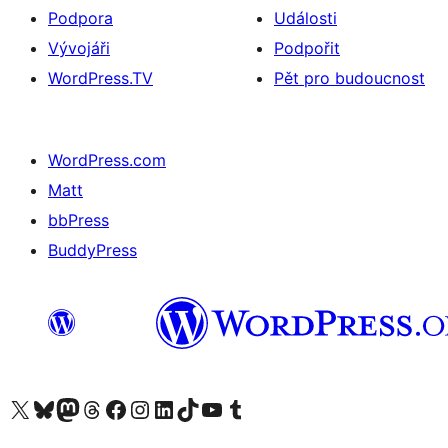
Podpora
Události
Vývojáři
Podpořit
WordPress.TV
Pět pro budoucnost
WordPress.com
Matt
bbPress
BuddyPress
Navštivte náš účet na X (dříve Twitter)
Navštivte náš Bluesky účet
Navštivte náš účet Mastodon
Navštivte náš Threads účet
Navštivte naši stránku na Facebooku
Navštivte náš Instagram účet
Navštivte náš LinkedIn účet
Navštivte náš TikTok účet
Navštivte náš YouTube kanál
Navštivte náš Tumblr účet