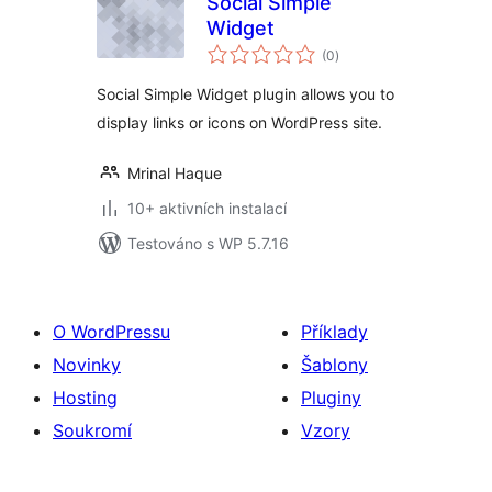
Social Simple
Widget
celkové
(0
)
hodnocení
Social Simple Widget plugin allows you to
display links or icons on WordPress site.
Mrinal Haque
10+ aktivních instalací
Testováno s WP 5.7.16
O WordPressu
Příklady
Novinky
Šablony
Hosting
Pluginy
Soukromí
Vzory