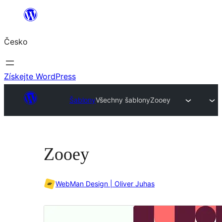
Přeskočit
na
Česko
obsah
Získejte WordPress
Šablony
Všechny šablony
Zooey
Zooey
WebMan Design | Oliver Juhas