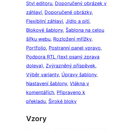
Styl editoru
, 
Doporučený obrázek v
záhlaví
, 
Doporučené obrázky
, 
Flexibilní záhlaví
, 
Jídlo a pití
, 
Blokové šablony
, 
Šablona na celou
šířku webu
, 
Rozložení mřížky
, 
Portfolio
, 
Postranní panel vpravo
, 
Podpora RTL (text psaný zprava
doleva)
, 
Zvýrazněný příspěvek
, 
Výběr varianty
, 
Úpravy šablony
, 
Nastavení šablony
, 
Vlákna v
komentářích
, 
Připraveno k
překladu
, 
Široké bloky
Vzory