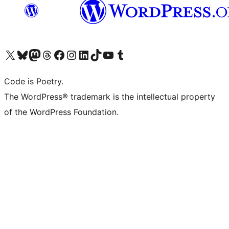
Navštivte náš účet na X (dříve Twitter)
Navštivte náš Bluesky účet
Navštivte náš účet Mastodon
Navštivte náš Threads účet
Navštivte naši stránku na Facebooku
Navštivte náš Instagram účet
Navštivte náš LinkedIn účet
Navštivte náš TikTok účet
Navštivte náš YouTube kanál
Navštivte náš Tumblr účet
Code is Poetry.
The WordPress® trademark is the intellectual property
of the WordPress Foundation.