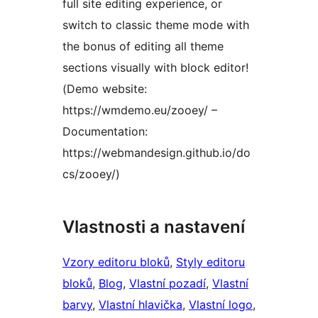
full site editing experience, or
switch to classic theme mode with
the bonus of editing all theme
sections visually with block editor!
(Demo website:
https://wmdemo.eu/zooey/ –
Documentation:
https://webmandesign.github.io/do
cs/zooey/)
Vlastnosti a nastavení
Vzory editoru bloků
, 
Styly editoru
bloků
, 
Blog
, 
Vlastní pozadí
, 
Vlastní
barvy
, 
Vlastní hlavička
, 
Vlastní logo
, 