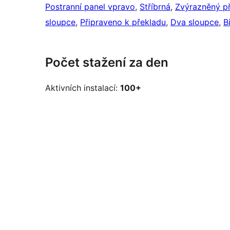
Postranní panel vpravo
, 
Stříbrná
, 
Zvýrazněný p
sloupce
, 
Připraveno k překladu
, 
Dva sloupce
, 
B
Počet stažení za den
Aktivních instalací:
100+