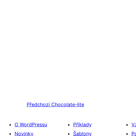
Předchozí
Chocolate-lite
O WordPressu
Příklady
V
Novinky
Šablony
P