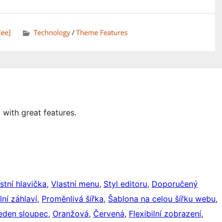
 with great features.
stní hlavička
, 
Vlastní menu
, 
Styl editoru
, 
Doporučený
lní záhlaví
, 
Proměnlivá šířka
, 
Šablona na celou šířku webu
, 
eden sloupec
, 
Oranžová
, 
Červená
, 
Flexibilní zobrazení
, 