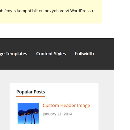
blémy s kompatibilitou nových verzí WordPressu.
Náhled
Stáhnout
Verze
1.5
Poslední aktualizace
6. 11. 2015
Aktivní instalace
100+
Verze WordPressu
4.2
Domovská stránka šablony