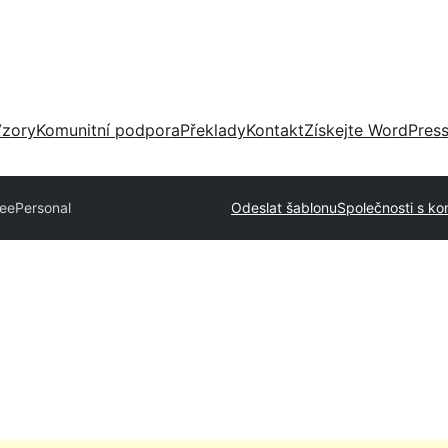
zory
Komunitní podpora
Překlady
Kontakt
Získejte WordPres
eePersonal
Odeslat šablonu
Společnosti s ko