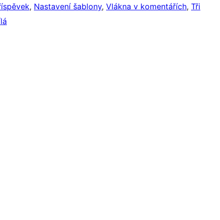
říspěvek
, 
Nastavení šablony
, 
Vlákna v komentářích
, 
Tři
ílá