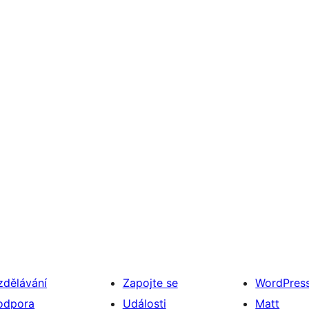
zdělávání
Zapojte se
WordPres
odpora
Události
Matt