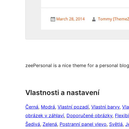
zeePersonal is a nice theme for a personal blog
Vlastnosti a nastavení
Černá
, 
Modrá
, 
Vlastní pozadí
, 
Vlastní barvy
, 
Vla
obrázek v záhlaví
, 
Doporučené obrázky
, 
Flexibi
Šedivá
, 
Zelená
, 
Postranní panel vlevo
, 
Světlá
, 
J