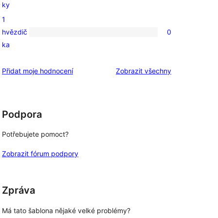
ky
2hvězdičkové
1
hodnocení
hvězdič
0
0
ka
1hvězdičkové
hodnocení
recenze
Přidat moje hodnocení
Zobrazit všechny
Podpora
Potřebujete pomoct?
Zobrazit fórum podpory
Zpráva
Má tato šablona nějaké velké problémy?