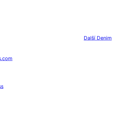
Další
Denim
s.com
ss