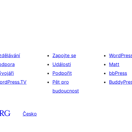
zdělávání
Zapojte se
WordPres
odpora
Události
Matt
ývojáři
Podpořit
bbPress
ordPress.TV
Pět pro
BuddyPre
budoucnost
Česko