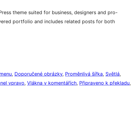
ress theme suited for business, designers and pro-
ered portfolio and includes related posts for both
 menu
, 
Doporučené obrázky
, 
Proměnlivá šířka
, 
Světlá
, 
anel vpravo
, 
Vlákna v komentářích
, 
Připraveno k překladu
, 