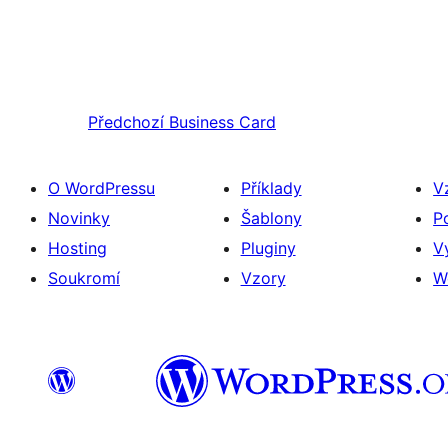
Předchozí
Business Card
O WordPressu
Příklady
V
Novinky
Šablony
P
Hosting
Pluginy
V
Soukromí
Vzory
W