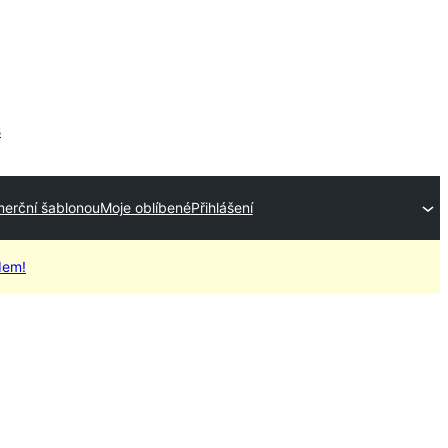
s
merční šablonou
Moje oblíbené
Přihlášení
dem!