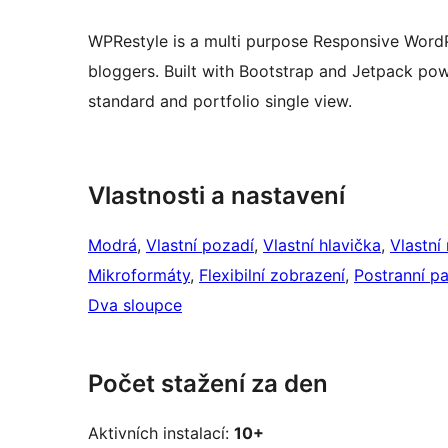
WPRestyle is a multi purpose Responsive WordP
bloggers. Built with Bootstrap and Jetpack pow
standard and portfolio single view.
Vlastnosti a nastavení
Modrá
, 
Vlastní pozadí
, 
Vlastní hlavička
, 
Vlastní
Mikroformáty
, 
Flexibilní zobrazení
, 
Postranní p
Dva sloupce
Počet stažení za den
Aktivních instalací:
10+