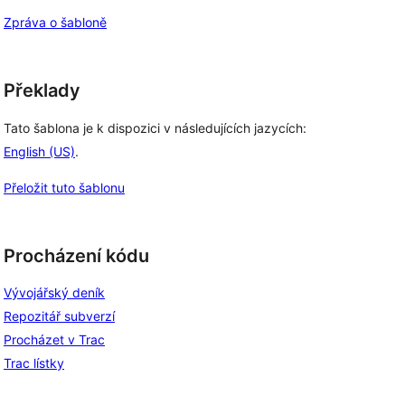
Zpráva o šabloně
Překlady
Tato šablona je k dispozici v následujících jazycích:
English (US)
.
Přeložit tuto šablonu
Procházení kódu
Vývojářský deník
Repozitář subverzí
Procházet v Trac
Trac lístky