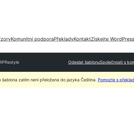
zory
Komunitní podpora
Překlady
Kontakt
Získejte WordPres
WPRestyle
Odeslat šablonu
Společnosti s ko
o šablona zatím není přeložena do jazyka Čeština.
Pomozte s překla