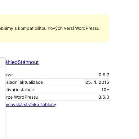
blémy s kompatibilitou nových verzí WordPressu.
Náhled
Stáhnout
Verze
0.9.7
Poslední aktualizace
25. 4. 2015
Aktivní instalace
10+
Verze WordPressu
3.6.0
Domovská stránka šablony