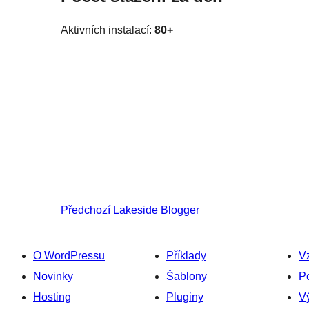
Aktivních instalací:
80+
Předchozí
Lakeside Blogger
O WordPressu
Příklady
V
Novinky
Šablony
P
Hosting
Pluginy
Vý