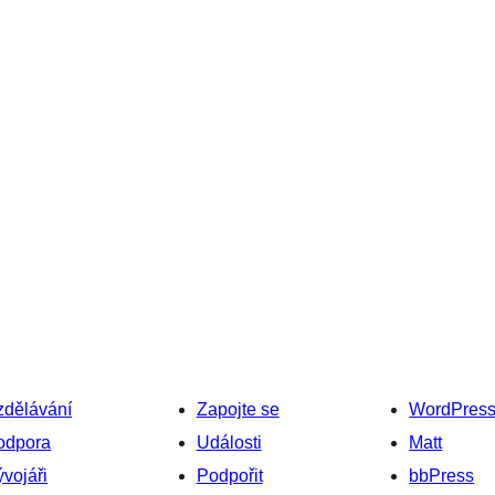
zdělávání
Zapojte se
WordPres
odpora
Události
Matt
vojáři
Podpořit
bbPress