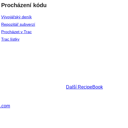
Procházení kódu
Vývojářský deník
Repozitář subverzí
Procházet v Trac
Trac lístky
Další
RecipeBook
s.com