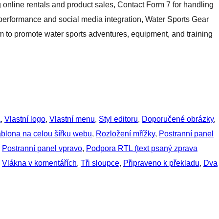
nline rentals and product sales, Contact Form 7 for handling
performance and social media integration, Water Sports Gear
rm to promote water sports adventures, equipment, and training
a
, 
Vlastní logo
, 
Vlastní menu
, 
Styl editoru
, 
Doporučené obrázky
, 
blona na celou šířku webu
, 
Rozložení mřížky
, 
Postranní panel
 
Postranní panel vpravo
, 
Podpora RTL (text psaný zprava
 
Vlákna v komentářích
, 
Tři sloupce
, 
Připraveno k překladu
, 
Dva