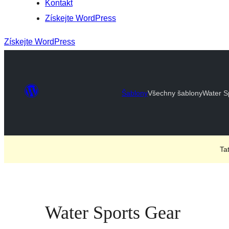
Kontakt
Získejte WordPress
Získejte WordPress
Šablony
Všechny šablony
Water S
Ta
Water Sports Gear