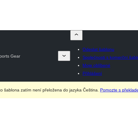
Odeslat šablonu
ports Gear
Společnosti s komerční šab
Moje oblíbené
Přihlášení
to šablona zatím není přeložena do jazyka Čeština.
Pomozte s překlad