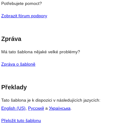
Potřebujete pomoct?
Zobrazit fórum podpory
Zpráva
Má tato šablona nějaké velké problémy?
Zpráva o šabloně
Překlady
Tato šablona je k dispozici v následujících jazycích:
English (US)
,
Русский
a
Українська
.
Přeložit tuto šablonu