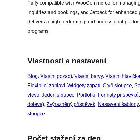
Fully compatible with WooCommerce for managing o
inquiries and bookings, and Jetpack for enhanced 
delivers a high-performing and professional platfo
programs.
Vlastnosti a nastavení
Blog
, 
Vlastní pozadí
, 
Vlastní barvy
, 
Vlastní hlavičk
Flexibilní záhlaví
, 
Widgety zápatí
, 
Čtyři sloupce
, 
Ša
vlevo
, 
Jeden sloupec
, 
Portfolio
, 
Formáty příspěvků
,
doleva)
, 
Zvýrazněný příspěvek
, 
Nastavení šablony
,
sloupce
Počet stažení za den