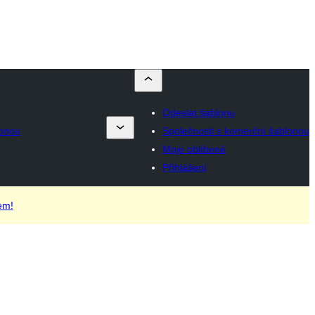
Odeslat šablonu
lonou
Společnosti s komerční šablonou
Moje oblíbené
Přihlášení
em!