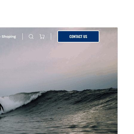
Náhled
Stáhnout
Verze
4.4.2
Poslední aktualizace
15. 7. 2026
Aktivní instalace
80+
Verze PHP
7.4
Domovská stránka šablony