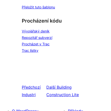
Přeložit tuto šablonu
Procházení kódu
Vývojářský deník
Repozitář subverzí
Procházet v Trac
Trac lístky
Předchozí
Další
Building
Industri
Construction Lite