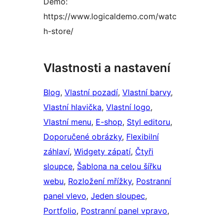
Demo:
https://www.logicaldemo.com/watc
h-store/
Vlastnosti a nastavení
Blog
, 
Vlastní pozadí
, 
Vlastní barvy
, 
Vlastní hlavička
, 
Vlastní logo
, 
Vlastní menu
, 
E-shop
, 
Styl editoru
, 
Doporučené obrázky
, 
Flexibilní
záhlaví
, 
Widgety zápatí
, 
Čtyři
sloupce
, 
Šablona na celou šířku
webu
, 
Rozložení mřížky
, 
Postranní
panel vlevo
, 
Jeden sloupec
, 
Portfolio
, 
Postranní panel vpravo
, 