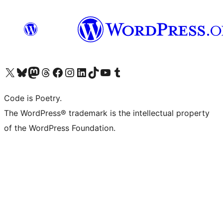
Navštivte náš účet na X (dříve Twitter)
Navštivte náš Bluesky účet
Navštivte náš účet Mastodon
Navštivte náš Threads účet
Navštivte naši stránku na Facebooku
Navštivte náš Instagram účet
Navštivte náš LinkedIn účet
Navštivte náš TikTok účet
Navštivte náš YouTube kanál
Navštivte náš Tumblr účet
Code is Poetry.
The WordPress® trademark is the intellectual property
of the WordPress Foundation.