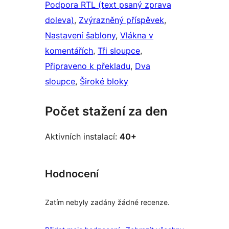
Podpora RTL (text psaný zprava
doleva)
, 
Zvýrazněný příspěvek
, 
Nastavení šablony
, 
Vlákna v
komentářích
, 
Tři sloupce
, 
Připraveno k překladu
, 
Dva
sloupce
, 
Široké bloky
Počet stažení za den
Aktivních instalací:
40+
Hodnocení
Zatím nebyly zadány žádné recenze.