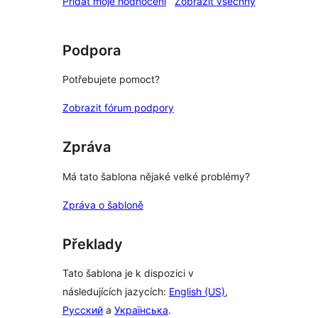
recenze
Přidat moje hodnocení
Zobrazit všechny
Podpora
Potřebujete pomoct?
Zobrazit fórum podpory
Zpráva
Má tato šablona nějaké velké problémy?
Zpráva o šabloně
Překlady
Tato šablona je k dispozici v
následujících jazycích:
English (US)
,
Русский
a
Українська
.