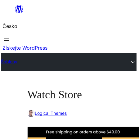
Přeskočit
na
Česko
obsah
Získejte WordPress
Šablony
Watch Store
Logical Themes