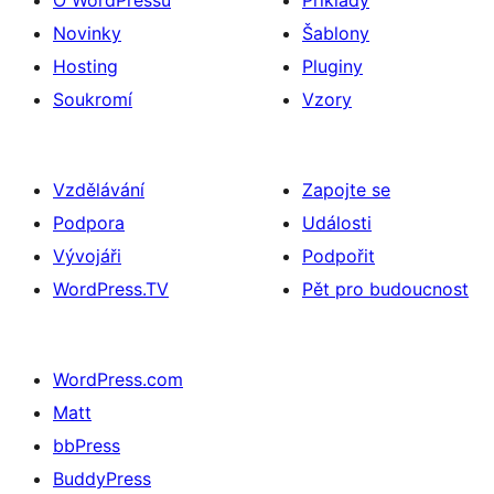
O WordPressu
Příklady
Novinky
Šablony
Hosting
Pluginy
Soukromí
Vzory
Vzdělávání
Zapojte se
Podpora
Události
Vývojáři
Podpořit
WordPress.TV
Pět pro budoucnost
WordPress.com
Matt
bbPress
BuddyPress