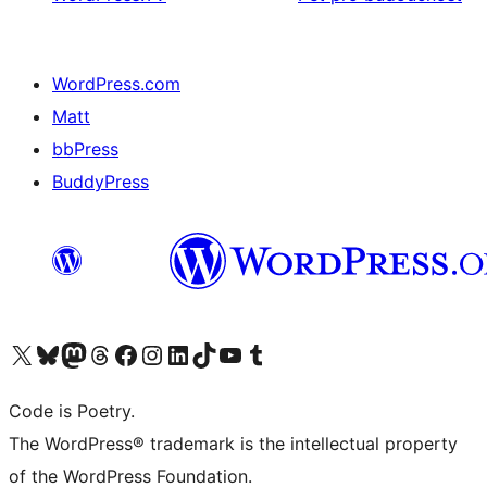
WordPress.com
Matt
bbPress
BuddyPress
Navštivte náš účet na X (dříve Twitter)
Navštivte náš Bluesky účet
Navštivte náš účet Mastodon
Navštivte náš Threads účet
Navštivte naši stránku na Facebooku
Navštivte náš Instagram účet
Navštivte náš LinkedIn účet
Navštivte náš TikTok účet
Navštivte náš YouTube kanál
Navštivte náš Tumblr účet
Code is Poetry.
The WordPress® trademark is the intellectual property
of the WordPress Foundation.