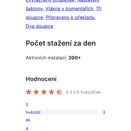
šablony
, 
Vlákna v komentářích
, 
Tři
sloupce
, 
Připraveno k překladu
, 
Dva sloupce
Počet stažení za den
Aktivních instalací:
200+
Hodnocení
4.3
z 5 hvězdiček.
5
hvězdič
3
3
ek
5hvězdičkové
4
hodnocení