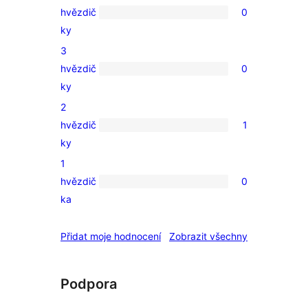
hvězdič
0
0
ky
4hvězdičkové
3
hodnocení
hvězdič
0
0
ky
3hvězdičkové
2
hodnocení
hvězdič
1
1
ky
2hvězdičkové
1
hodnocení
hvězdič
0
0
ka
1hvězdičkové
hodnocení
recenze
Přidat moje hodnocení
Zobrazit všechny
Podpora