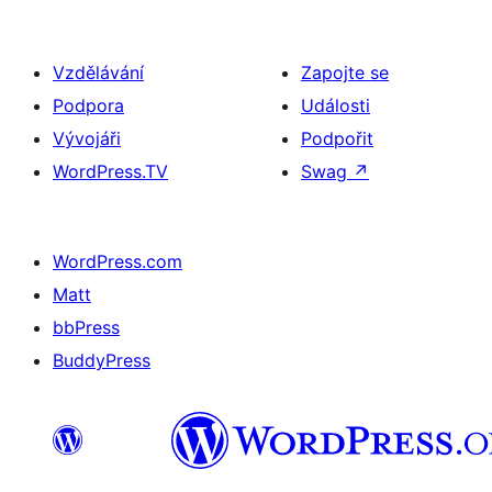
Vzdělávání
Zapojte se
Podpora
Události
Vývojáři
Podpořit
WordPress.TV
Swag
↗
WordPress.com
Matt
bbPress
BuddyPress