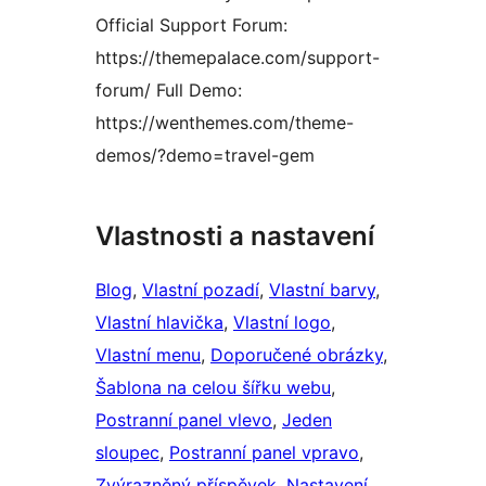
Official Support Forum:
https://themepalace.com/support-
forum/ Full Demo:
https://wenthemes.com/theme-
demos/?demo=travel-gem
Vlastnosti a nastavení
Blog
, 
Vlastní pozadí
, 
Vlastní barvy
, 
Vlastní hlavička
, 
Vlastní logo
, 
Vlastní menu
, 
Doporučené obrázky
, 
Šablona na celou šířku webu
, 
Postranní panel vlevo
, 
Jeden
sloupec
, 
Postranní panel vpravo
, 
Zvýrazněný příspěvek
, 
Nastavení