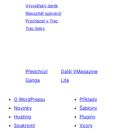
Vývojářský deník
Repozitář subverzí
Procházet v Trac
Trac lístky
Předchozí
Další
VMagazine
Ganga
Lite
O WordPressu
Příklady
Novinky
Šablony
Hosting
Pluginy
Soukromí
Vzory