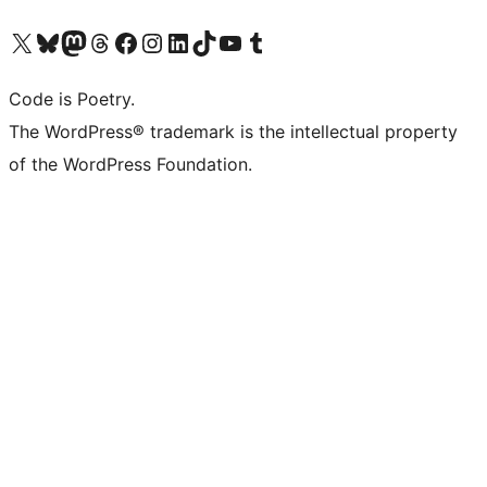
Navštivte náš účet na X (dříve Twitter)
Navštivte náš Bluesky účet
Navštivte náš účet Mastodon
Navštivte náš Threads účet
Navštivte naši stránku na Facebooku
Navštivte náš Instagram účet
Navštivte náš LinkedIn účet
Navštivte náš TikTok účet
Navštivte náš YouTube kanál
Navštivte náš Tumblr účet
Code is Poetry.
The WordPress® trademark is the intellectual property
of the WordPress Foundation.