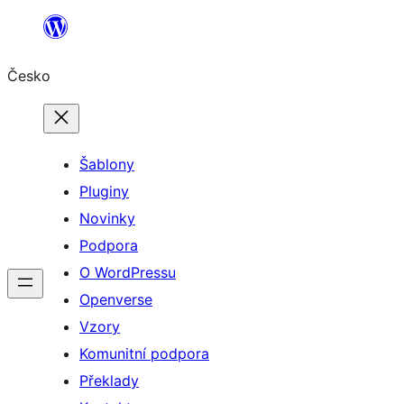
Přeskočit
na
Česko
obsah
Šablony
Pluginy
Novinky
Podpora
O WordPressu
Openverse
Vzory
Komunitní podpora
Překlady