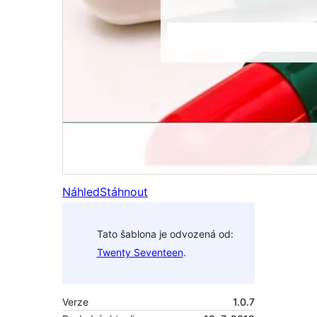
Náhled
Stáhnout
Tato šablona je odvozená od:
Twenty Seventeen
.
Verze
1.0.7