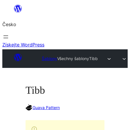
Přeskočit
na
Česko
obsah
Získejte WordPress
Šablony
Všechny šablony
Tibb
Tibb
Guava Pattern