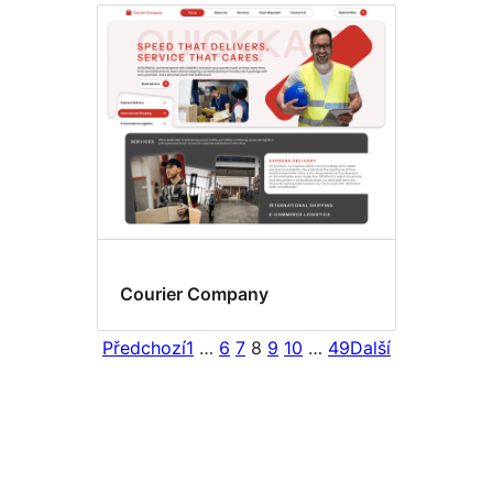
Courier Company
Předchozí
1
…
6
7
8
9
10
…
49
Další