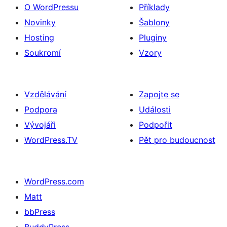
O WordPressu
Příklady
Novinky
Šablony
Hosting
Pluginy
Soukromí
Vzory
Vzdělávání
Zapojte se
Podpora
Události
Vývojáři
Podpořit
WordPress.TV
Pět pro budoucnost
WordPress.com
Matt
bbPress