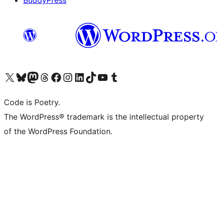
BuddyPress
Navštivte náš účet na X (dříve Twitter)
Navštivte náš Bluesky účet
Navštivte náš účet Mastodon
Navštivte náš Threads účet
Navštivte naši stránku na Facebooku
Navštivte náš Instagram účet
Navštivte náš LinkedIn účet
Navštivte náš TikTok účet
Navštivte náš YouTube kanál
Navštivte náš Tumblr účet
Code is Poetry.
The WordPress® trademark is the intellectual property
of the WordPress Foundation.