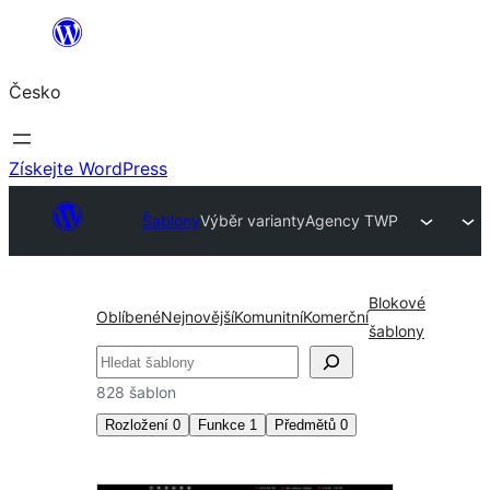
Přeskočit
na
Česko
obsah
Získejte WordPress
Šablony
Výběr varianty
Agency TWP
Blokové
Oblíbené
Nejnovější
Komunitní
Komerční
šablony
Hledat
828 šablon
Rozložení
0
Funkce
1
Předmětů
0