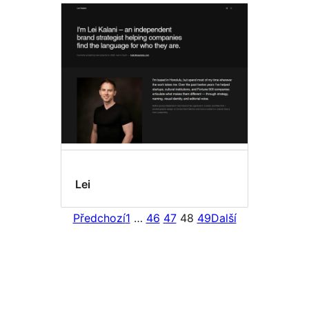
Lei
Předchozí
1
…
46
47
48
49
Další