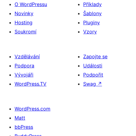
O WordPressu
Příklady
Novinky
Šablony
Hosting
Pluginy
Soukromí
Vzory
Vzdělávání
Zapojte se
Podpora
Události
Vývojáři
Podpořit
WordPress.TV
Swag
↗
WordPress.com
Matt
bbPress