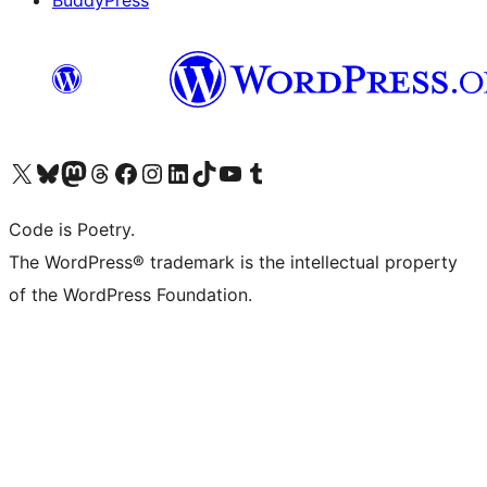
BuddyPress
Navštivte náš účet na X (dříve Twitter)
Navštivte náš Bluesky účet
Navštivte náš účet Mastodon
Navštivte náš Threads účet
Navštivte naši stránku na Facebooku
Navštivte náš Instagram účet
Navštivte náš LinkedIn účet
Navštivte náš TikTok účet
Navštivte náš YouTube kanál
Navštivte náš Tumblr účet
Code is Poetry.
The WordPress® trademark is the intellectual property
of the WordPress Foundation.