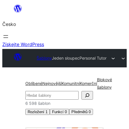
Přeskočit
na
Česko
obsah
Získejte WordPress
Šablony
Jeden sloupec
Personal Tutor
Blokové
Oblíbené
Nejnovější
Komunitní
Komerční
šablony
Hledat
6 598 šablon
Rozložení
1
Funkcí
0
Předmětů
0