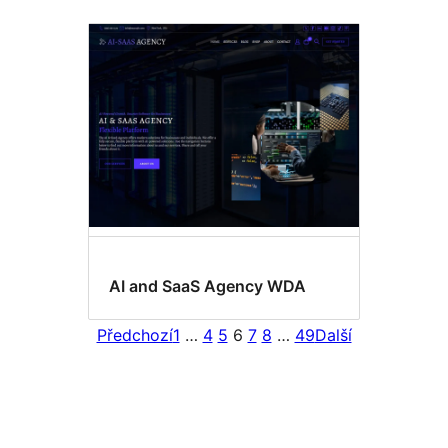
AI and SaaS Agency WDA
Předchozí
1
…
4
5
6
7
8
…
49
Další