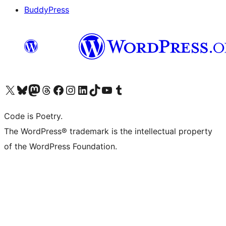
BuddyPress
Navštivte náš účet na X (dříve Twitter)
Navštivte náš Bluesky účet
Navštivte náš účet Mastodon
Navštivte náš Threads účet
Navštivte naši stránku na Facebooku
Navštivte náš Instagram účet
Navštivte náš LinkedIn účet
Navštivte náš TikTok účet
Navštivte náš YouTube kanál
Navštivte náš Tumblr účet
Code is Poetry.
The WordPress® trademark is the intellectual property
of the WordPress Foundation.