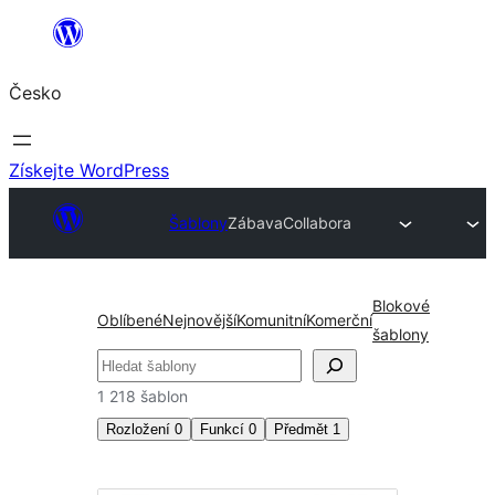
Přeskočit
na
Česko
obsah
Získejte WordPress
Šablony
Zábava
Collabora
Blokové
Oblíbené
Nejnovější
Komunitní
Komerční
šablony
Hledat
1 218 šablon
Rozložení
0
Funkcí
0
Předmět
1