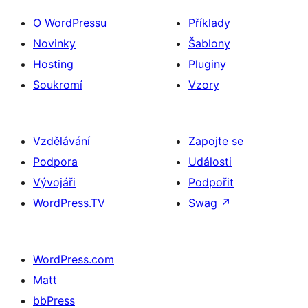
O WordPressu
Příklady
Novinky
Šablony
Hosting
Pluginy
Soukromí
Vzory
Vzdělávání
Zapojte se
Podpora
Události
Vývojáři
Podpořit
WordPress.TV
Swag
↗
WordPress.com
Matt
bbPress