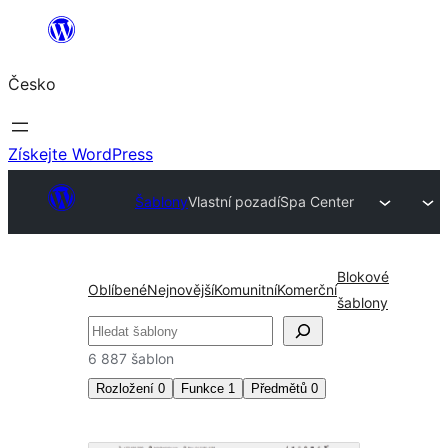
Přeskočit
na
Česko
obsah
Získejte WordPress
Šablony
Vlastní pozadí
Spa Center
Blokové
Oblíbené
Nejnovější
Komunitní
Komerční
šablony
Hledat
6 887 šablon
Rozložení
0
Funkce
1
Předmětů
0