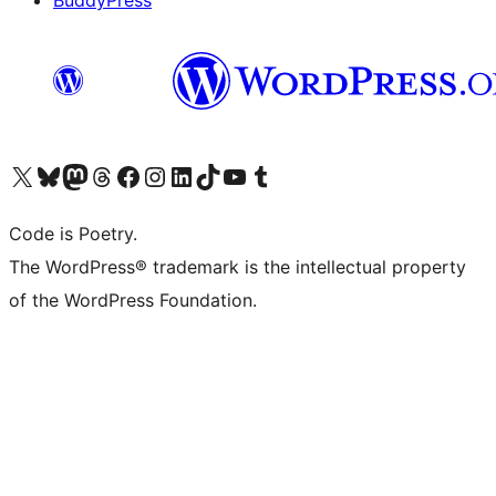
BuddyPress
Navštivte náš účet na X (dříve Twitter)
Navštivte náš Bluesky účet
Navštivte náš účet Mastodon
Navštivte náš Threads účet
Navštivte naši stránku na Facebooku
Navštivte náš Instagram účet
Navštivte náš LinkedIn účet
Navštivte náš TikTok účet
Navštivte náš YouTube kanál
Navštivte náš Tumblr účet
Code is Poetry.
The WordPress® trademark is the intellectual property
of the WordPress Foundation.