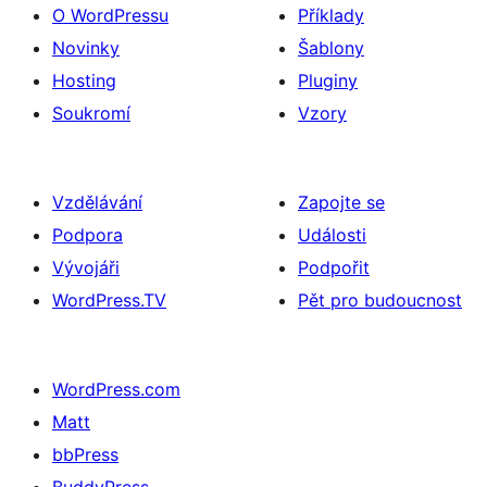
O WordPressu
Příklady
Novinky
Šablony
Hosting
Pluginy
Soukromí
Vzory
Vzdělávání
Zapojte se
Podpora
Události
Vývojáři
Podpořit
WordPress.TV
Pět pro budoucnost
WordPress.com
Matt
bbPress