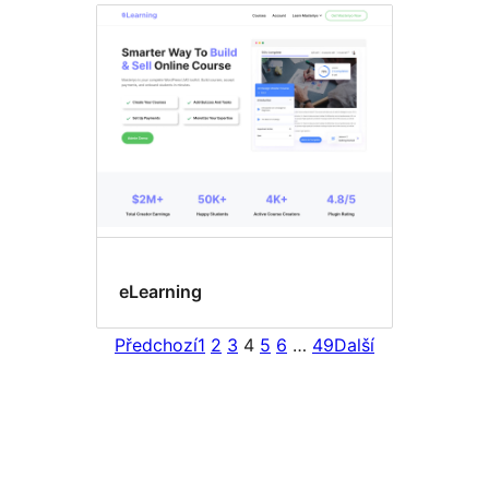
eLearning
Předchozí
1
2
3
4
5
6
…
49
Další