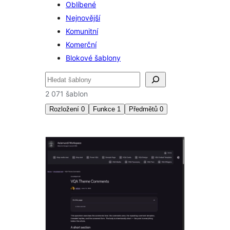
Oblíbené
Nejnovější
Komunitní
Komerční
Blokové šablony
Hledat
2 071 šablon
Rozložení
0
Funkce
1
Předmětů
0
Vzory
editoru
bloků