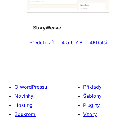
StoryWeave
Předchozí
1
…
4
5
6
7
8
…
49
Další
O WordPressu
Příklady
Novinky
Šablony
Hosting
Pluginy
Soukromí
Vzory