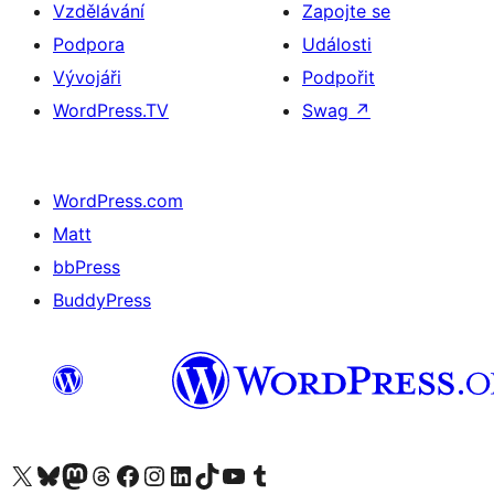
Vzdělávání
Zapojte se
Podpora
Události
Vývojáři
Podpořit
WordPress.TV
Swag
↗
WordPress.com
Matt
bbPress
BuddyPress
Navštivte náš účet na X (dříve Twitter)
Navštivte náš Bluesky účet
Navštivte náš účet Mastodon
Navštivte náš Threads účet
Navštivte naši stránku na Facebooku
Navštivte náš Instagram účet
Navštivte náš LinkedIn účet
Navštivte náš TikTok účet
Navštivte náš YouTube kanál
Navštivte náš Tumblr účet