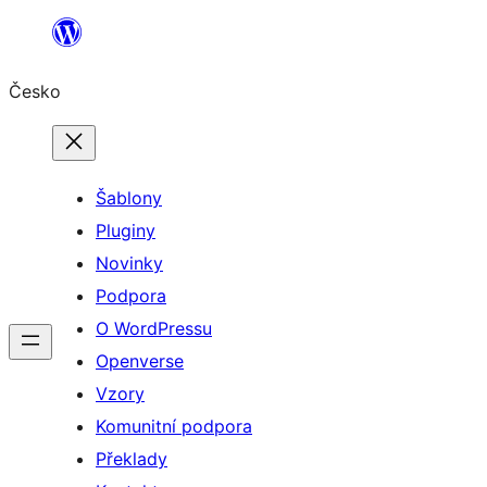
Přeskočit
na
Česko
obsah
Šablony
Pluginy
Novinky
Podpora
O WordPressu
Openverse
Vzory
Komunitní podpora
Překlady