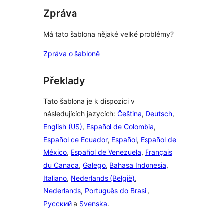
Zpráva
Má tato šablona nějaké velké problémy?
Zpráva o šabloně
Překlady
Tato šablona je k dispozici v
následujících jazycích:
Čeština
,
Deutsch
,
English (US)
,
Español de Colombia
,
Español de Ecuador
,
Español
,
Español de
México
,
Español de Venezuela
,
Français
du Canada
,
Galego
,
Bahasa Indonesia
,
Italiano
,
Nederlands (België)
,
Nederlands
,
Português do Brasil
,
Русский
a
Svenska
.