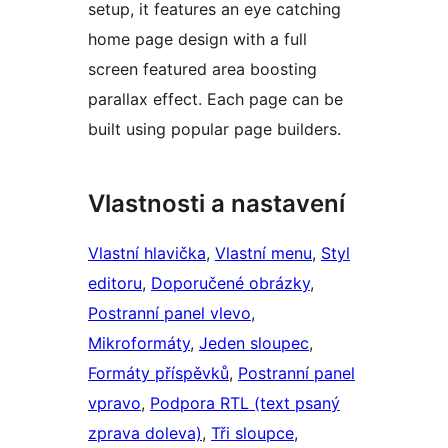
setup, it features an eye catching
home page design with a full
screen featured area boosting
parallax effect. Each page can be
built using popular page builders.
Vlastnosti a nastavení
Vlastní hlavička
, 
Vlastní menu
, 
Styl
editoru
, 
Doporučené obrázky
, 
Postranní panel vlevo
, 
Mikroformáty
, 
Jeden sloupec
, 
Formáty příspěvků
, 
Postranní panel
vpravo
, 
Podpora RTL (text psaný
zprava doleva)
, 
Tři sloupce
, 