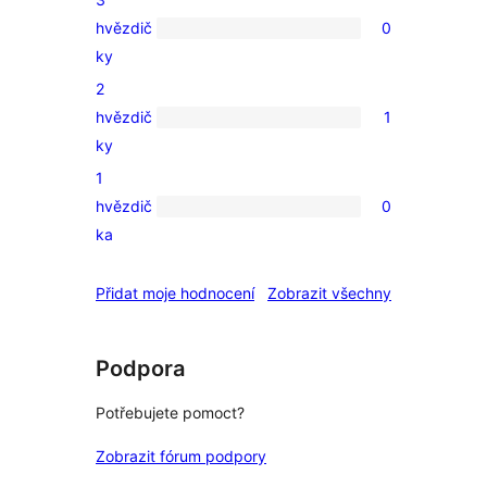
hodnocení
hvězdič
0
0
ky
3hvězdičkové
2
hodnocení
hvězdič
1
1
ky
2hvězdičkové
1
hodnocení
hvězdič
0
0
ka
1hvězdičkové
hodnocení
recenze
Přidat moje hodnocení
Zobrazit všechny
Podpora
Potřebujete pomoct?
Zobrazit fórum podpory