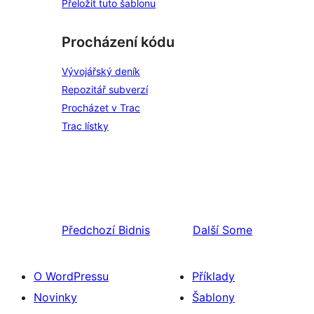
Přeložit tuto šablonu
Procházení kódu
Vývojářský deník
Repozitář subverzí
Procházet v Trac
Trac lístky
Předchozí
Bidnis
Další
Some
O WordPressu
Příklady
Novinky
Šablony