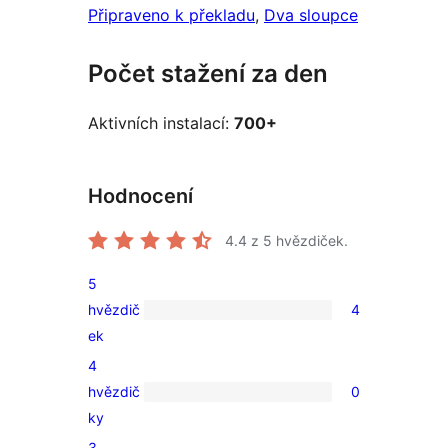
Připraveno k překladu
, 
Dva sloupce
Počet stažení za den
Aktivních instalací:
700+
Hodnocení
4.4
z 5 hvězdiček.
5
hvězdič
4
4
ek
5hvězdičkové
4
hodnocení
hvězdič
0
0
ky
4hvězdičkové
3