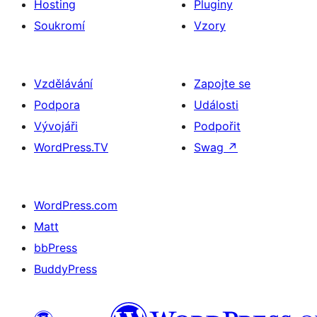
Hosting
Pluginy
Soukromí
Vzory
Vzdělávání
Zapojte se
Podpora
Události
Vývojáři
Podpořit
WordPress.TV
Swag
↗
WordPress.com
Matt
bbPress
BuddyPress