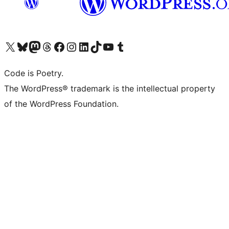
Navštivte náš účet na X (dříve Twitter)
Navštivte náš Bluesky účet
Navštivte náš účet Mastodon
Navštivte náš Threads účet
Navštivte naši stránku na Facebooku
Navštivte náš Instagram účet
Navštivte náš LinkedIn účet
Navštivte náš TikTok účet
Navštivte náš YouTube kanál
Navštivte náš Tumblr účet
Code is Poetry.
The WordPress® trademark is the intellectual property
of the WordPress Foundation.