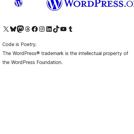
Navštivte náš účet na X (dříve Twitter)
Navštivte náš Bluesky účet
Navštivte náš účet Mastodon
Navštivte náš Threads účet
Navštivte naši stránku na Facebooku
Navštivte náš Instagram účet
Navštivte náš LinkedIn účet
Navštivte náš TikTok účet
Navštivte náš YouTube kanál
Navštivte náš Tumblr účet
Code is Poetry.
The WordPress® trademark is the intellectual property of
the WordPress Foundation.