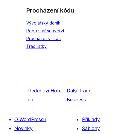
Procházení kódu
Vývojářský deník
Repozitář subverzí
Procházet v Trac
Trac lístky
Předchozí
Hotel
Další
Trade
Inn
Business
O WordPressu
Příklady
Novinky
Šablony