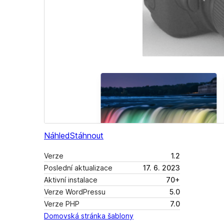
Náhled
Stáhnout
Verze
1.2
Poslední aktualizace
17. 6. 2023
Aktivní instalace
70+
Verze WordPressu
5.0
Verze PHP
7.0
Domovská stránka šablony