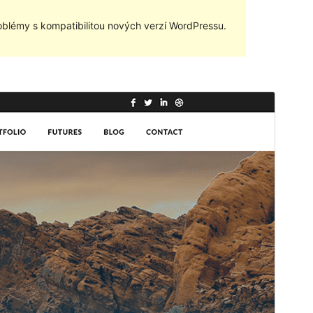
blémy s kompatibilitou nových verzí WordPressu.
Náhled
Stáhnout
Tato šablona je odvozená od:
Shuttle
.
Verze
1.0.3
Poslední aktualizace
21. 5. 2024
Aktivní instalace
70+
Verze WordPressu
5.0
Verze PHP
5.6
Domovská stránka šablony