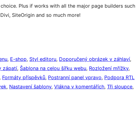
t choice. Plus if works with all the major page builders such
 Divi, SiteOrigin and so much more!
enu
, 
E-shop
, 
Styl editoru
, 
Doporučený obrázek v záhlaví
, 
 zápatí
, 
Šablona na celou šířku webu
, 
Rozložení mřížky
, 
, 
Formáty příspěvků
, 
Postranní panel vpravo
, 
Podpora RTL
vek
, 
Nastavení šablony
, 
Vlákna v komentářích
, 
Tři sloupce
, 