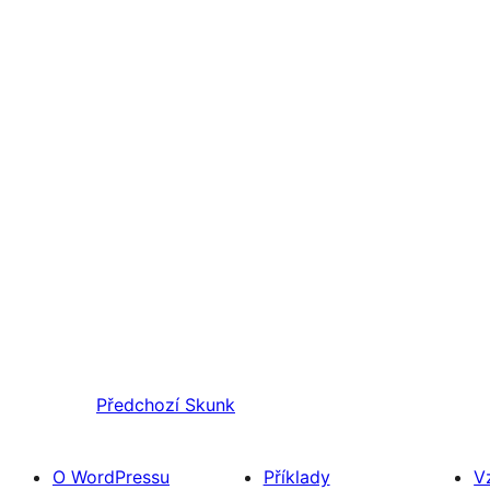
Předchozí
Skunk
O WordPressu
Příklady
V