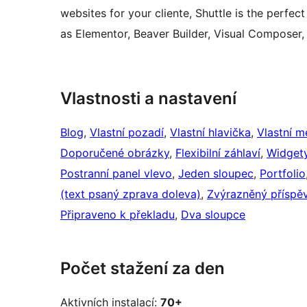
websites for your cliente, Shuttle is the perfec
as Elementor, Beaver Builder, Visual Composer,
Vlastnosti a nastavení
Blog
, 
Vlastní pozadí
, 
Vlastní hlavička
, 
Vlastní m
Doporučené obrázky
, 
Flexibilní záhlaví
, 
Widgety
Postranní panel vlevo
, 
Jeden sloupec
, 
Portfolio
(text psaný zprava doleva)
, 
Zvýrazněný příspě
Připraveno k překladu
, 
Dva sloupce
Počet stažení za den
Aktivních instalací:
70+