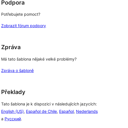
Podpora
Potřebujete pomoct?
Zobrazit fórum podpory
Zpráva
Má tato šablona nějaké velké problémy?
Zpráva o šabloně
Překlady
Tato šablona je k dispozici v následujících jazycích:
English (US)
,
Español de Chile
,
Español
,
Nederlands
a
Русский
.