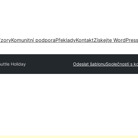
zory
Komunitní podpora
Překlady
Kontakt
Získejte WordPres
uttle Holiday
Odeslat šablonu
Společnosti s k