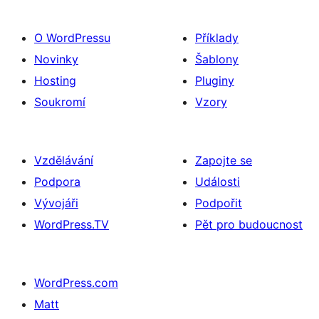
O WordPressu
Příklady
Novinky
Šablony
Hosting
Pluginy
Soukromí
Vzory
Vzdělávání
Zapojte se
Podpora
Události
Vývojáři
Podpořit
WordPress.TV
Pět pro budoucnost
WordPress.com
Matt