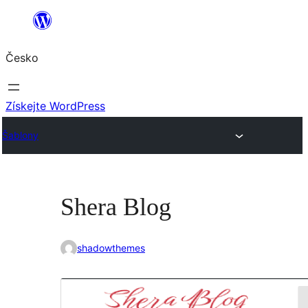
Přeskočit
na
Česko
obsah
Získejte WordPress
Šablony
Shera Blog
shadowthemes