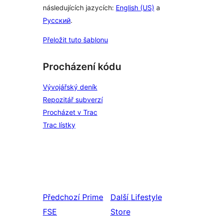
následujících jazycích:
English (US)
a
Русский
.
Přeložit tuto šablonu
Procházení kódu
Vývojářský deník
Repozitář subverzí
Procházet v Trac
Trac lístky
Předchozí
Prime
Další
Lifestyle
FSE
Store