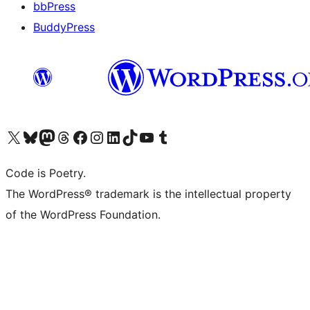
bbPress
BuddyPress
Navštivte náš účet na X (dříve Twitter)
Navštivte náš Bluesky účet
Navštivte náš účet Mastodon
Navštivte náš Threads účet
Navštivte naši stránku na Facebooku
Navštivte náš Instagram účet
Navštivte náš LinkedIn účet
Navštivte náš TikTok účet
Navštivte náš YouTube kanál
Navštivte náš Tumblr účet
Code is Poetry.
The WordPress® trademark is the intellectual property
of the WordPress Foundation.