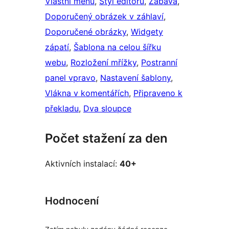
Vlastní menu
, 
Styl editoru
, 
Zábava
, 
Doporučený obrázek v záhlaví
, 
Doporučené obrázky
, 
Widgety
zápatí
, 
Šablona na celou šířku
webu
, 
Rozložení mřížky
, 
Postranní
panel vpravo
, 
Nastavení šablony
, 
Vlákna v komentářích
, 
Připraveno k
překladu
, 
Dva sloupce
Počet stažení za den
Aktivních instalací:
40+
Hodnocení