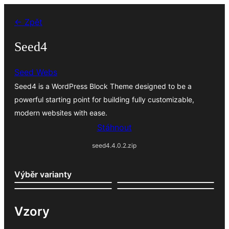
Přeskočit
← Zpět
na
obsah
Seed4
Seed Webs
Seed4 is a WordPress Block Theme designed to be a
powerful starting point for building fully customizable,
modern websites with ease.
Stáhnout
seed4.4.0.2.zip
Výběr varianty
Vzory