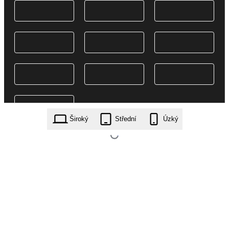
Široký
Střední
Úzký