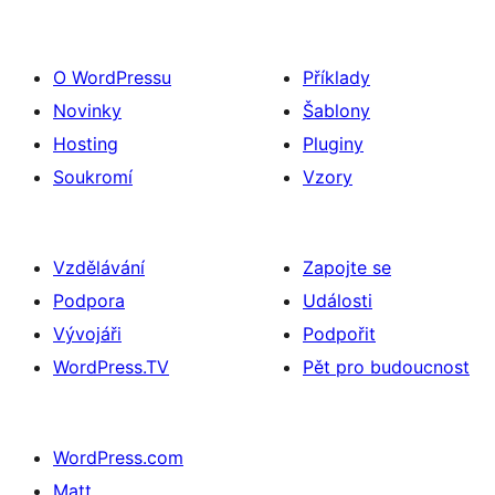
O WordPressu
Příklady
Novinky
Šablony
Hosting
Pluginy
Soukromí
Vzory
Vzdělávání
Zapojte se
Podpora
Události
Vývojáři
Podpořit
WordPress.TV
Pět pro budoucnost
WordPress.com
Matt