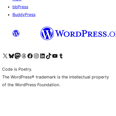
bbPress
BuddyPress
Navštivte náš účet na X (dříve Twitter)
Navštivte náš Bluesky účet
Navštivte náš účet Mastodon
Navštivte náš Threads účet
Navštivte naši stránku na Facebooku
Navštivte náš Instagram účet
Navštivte náš LinkedIn účet
Navštivte náš TikTok účet
Navštivte náš YouTube kanál
Navštivte náš Tumblr účet
Code is Poetry.
The WordPress® trademark is the intellectual property
of the WordPress Foundation.