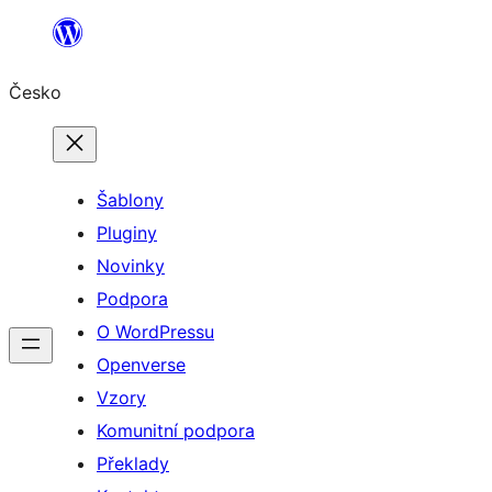
Přeskočit
na
Česko
obsah
Šablony
Pluginy
Novinky
Podpora
O WordPressu
Openverse
Vzory
Komunitní podpora
Překlady