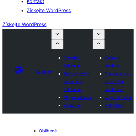
Kontakt
Získejte WordPress
Získejte WordPress
Odeslat
Odeslat
šablonu
šablonu
Šablony
Společnosti s
Společnosti s
komerční
komerční
šablonou
šablonou
Moje oblíbené
Moje oblíbené
Přihlášení
Přihlášení
Oblíbené