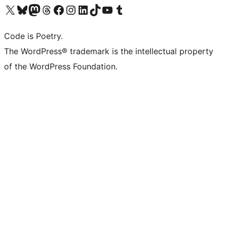
Navštivte náš účet na X (dříve Twitter)
Navštivte náš Bluesky účet
Navštivte náš účet Mastodon
Navštivte náš Threads účet
Navštivte naši stránku na Facebooku
Navštivte náš Instagram účet
Navštivte náš LinkedIn účet
Navštivte náš TikTok účet
Navštivte náš YouTube kanál
Navštivte náš Tumblr účet
Code is Poetry.
The WordPress® trademark is the intellectual property
of the WordPress Foundation.