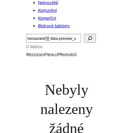
Nejnovější
Komunitní
Komerční
Blokové šablony
Hledat
0 šablon
Rozložení
Funkcí
Předmětů
Nebyly
nalezeny
žádné