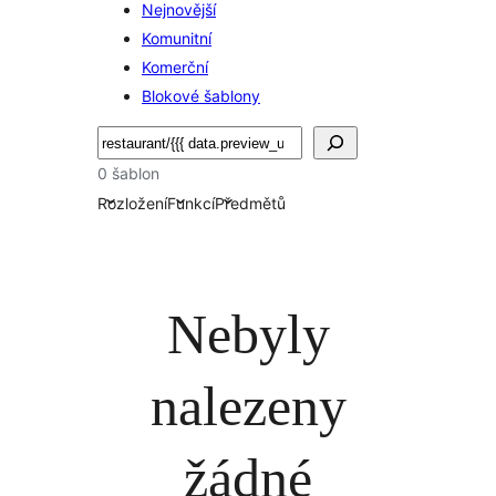
Nejnovější
Komunitní
Komerční
Blokové šablony
Hledat
0 šablon
Rozložení
Funkcí
Předmětů
Nebyly
nalezeny
žádné