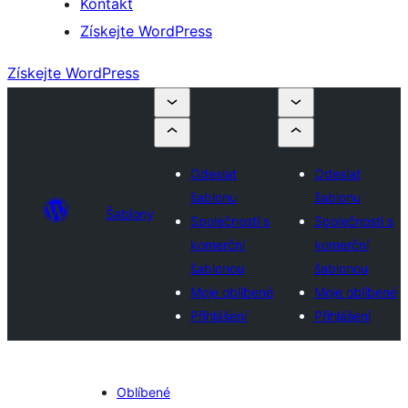
Kontakt
Získejte WordPress
Získejte WordPress
Odeslat
Odeslat
šablonu
šablonu
Šablony
Společnosti s
Společnosti s
komerční
komerční
šablonou
šablonou
Moje oblíbené
Moje oblíbené
Přihlášení
Přihlášení
Oblíbené