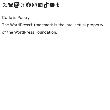
Navštivte náš účet na X (dříve Twitter)
Navštivte náš Bluesky účet
Navštivte náš účet Mastodon
Navštivte náš Threads účet
Navštivte naši stránku na Facebooku
Navštivte náš Instagram účet
Navštivte náš LinkedIn účet
Navštivte náš TikTok účet
Navštivte náš YouTube kanál
Navštivte náš Tumblr účet
Code is Poetry.
The WordPress® trademark is the intellectual property
of the WordPress Foundation.