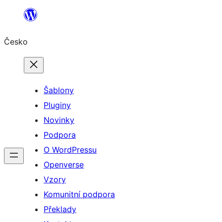
Přeskočit
na
Česko
obsah
Šablony
Pluginy
Novinky
Podpora
O WordPressu
Openverse
Vzory
Komunitní podpora
Překlady