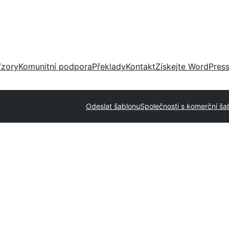
zory
Komunitní podpora
Překlady
Kontakt
Získejte WordPres
Odeslat šablonu
Společnosti s komerční ša