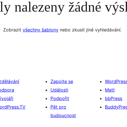
ly nalezeny žádné výs
Zobrazit
všechny šablony
nebo zkusit jiné vyhledávání.
zdělávání
Zapojte se
WordPres
odpora
Události
Matt
ývojáři
Podpořit
bbPress
ordPress.TV
Pět pro
BuddyPre
budoucnost