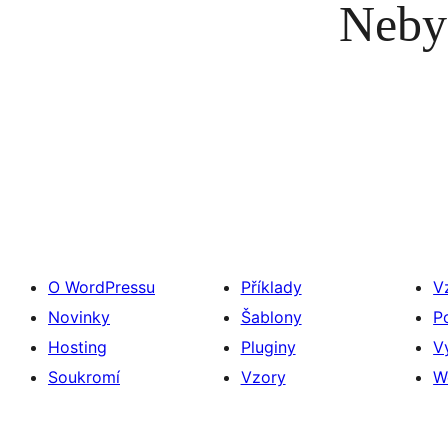
Neby
O WordPressu
Příklady
V
Novinky
Šablony
P
Hosting
Pluginy
V
Soukromí
Vzory
W