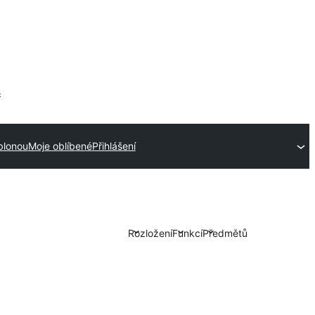
s
blonou
Moje oblíbené
Přihlášení
Rozložení
Funkcí
Předmětů