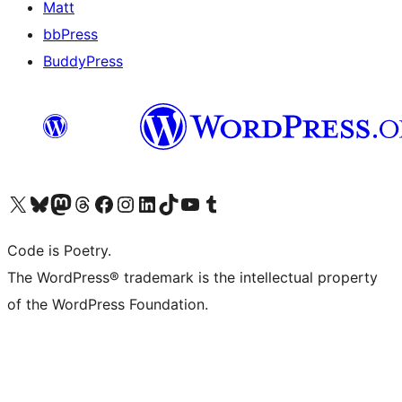
Matt
bbPress
BuddyPress
Navštivte náš účet na X (dříve Twitter)
Navštivte náš Bluesky účet
Navštivte náš účet Mastodon
Navštivte náš Threads účet
Navštivte naši stránku na Facebooku
Navštivte náš Instagram účet
Navštivte náš LinkedIn účet
Navštivte náš TikTok účet
Navštivte náš YouTube kanál
Navštivte náš Tumblr účet
Code is Poetry.
The WordPress® trademark is the intellectual property
of the WordPress Foundation.