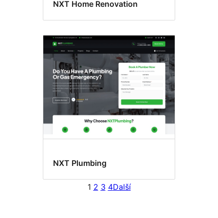
NXT Home Renovation
NXT Plumbing
1
2
3
4
Další