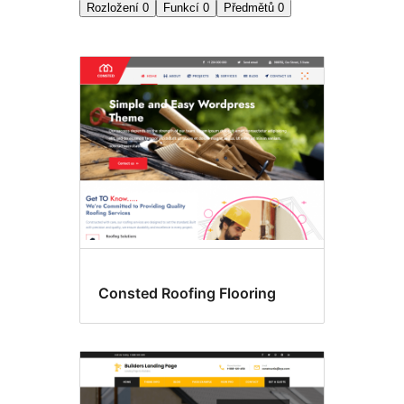
Rozložení
0
Funkcí
0
Předmětů
0
Výsledky
hledání
Consted Roofing Flooring