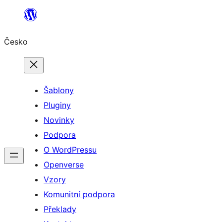
Přeskočit
na
Česko
obsah
Šablony
Pluginy
Novinky
Podpora
O WordPressu
Openverse
Vzory
Komunitní podpora
Překlady