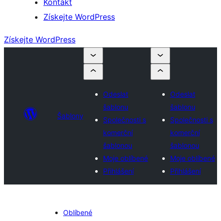
Kontakt
Získejte WordPress
Získejte WordPress
Odeslat
Odeslat
šablonu
šablonu
Šablony
Společnosti s
Společnosti s
komerční
komerční
šablonou
šablonou
Moje oblíbené
Moje oblíbené
Přihlášení
Přihlášení
Oblíbené