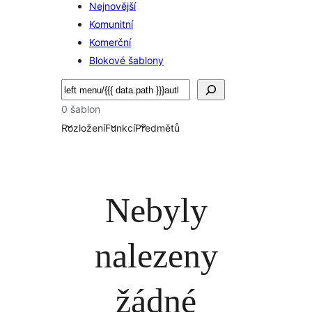
Nejnovější
Komunitní
Komerční
Blokové šablony
Hledat
0 šablon
Rozložení
Funkcí
Předmětů
Nebyly
nalezeny
žádné