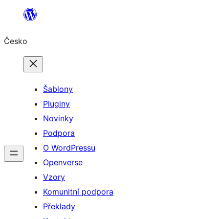
Přeskočit
na
Česko
obsah
Šablony
Pluginy
Novinky
Podpora
O WordPressu
Openverse
Vzory
Komunitní podpora
Překlady