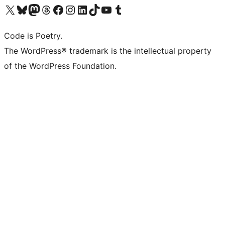
Navštivte náš účet na X (dříve Twitter)
Navštivte náš Bluesky účet
Navštivte náš účet Mastodon
Navštivte náš Threads účet
Navštivte naši stránku na Facebooku
Navštivte náš Instagram účet
Navštivte náš LinkedIn účet
Navštivte náš TikTok účet
Navštivte náš YouTube kanál
Navštivte náš Tumblr účet
Code is Poetry.
The WordPress® trademark is the intellectual property
of the WordPress Foundation.