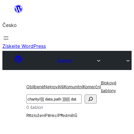
Přeskočit
na
Česko
obsah
Získejte WordPress
Šablony
Blokové
Oblíbené
Nejnovější
Komunitní
Komerční
šablony
Hledat
0 šablon
Rozložení
Funkcí
Předmětů