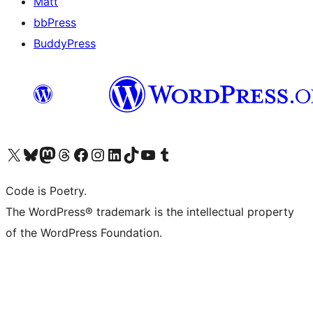
Matt
bbPress
BuddyPress
Navštivte náš účet na X (dříve Twitter)
Navštivte náš Bluesky účet
Navštivte náš účet Mastodon
Navštivte náš Threads účet
Navštivte naši stránku na Facebooku
Navštivte náš Instagram účet
Navštivte náš LinkedIn účet
Navštivte náš TikTok účet
Navštivte náš YouTube kanál
Navštivte náš Tumblr účet
Code is Poetry.
The WordPress® trademark is the intellectual property
of the WordPress Foundation.