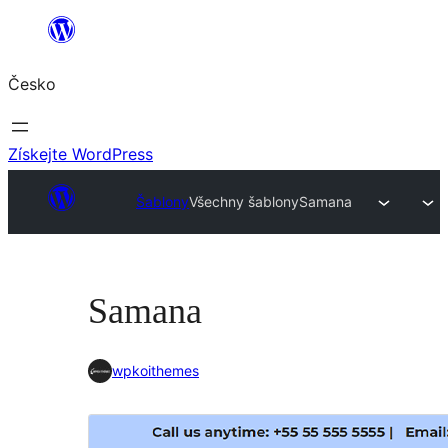
Přeskočit
na
Česko
obsah
Získejte WordPress
Šablony
Všechny šablony
Samana
Samana
wpkoithemes