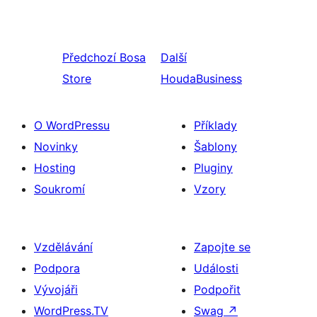
Předchozí
Bosa
Další
Store
HoudaBusiness
O WordPressu
Příklady
Novinky
Šablony
Hosting
Pluginy
Soukromí
Vzory
Vzdělávání
Zapojte se
Podpora
Události
Vývojáři
Podpořit
WordPress.TV
Swag
↗