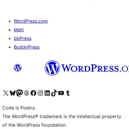
WordPress.com
Matt
bbPress
BuddyPress
Navštivte náš účet na X (dříve Twitter)
Navštivte náš Bluesky účet
Navštivte náš účet Mastodon
Navštivte náš Threads účet
Navštivte naši stránku na Facebooku
Navštivte náš Instagram účet
Navštivte náš LinkedIn účet
Navštivte náš TikTok účet
Navštivte náš YouTube kanál
Navštivte náš Tumblr účet
Code is Poetry.
The WordPress® trademark is the intellectual property
of the WordPress Foundation.