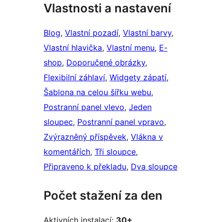
Vlastnosti a nastavení
Blog
, 
Vlastní pozadí
, 
Vlastní barvy
, 
Vlastní hlavička
, 
Vlastní menu
, 
E-
shop
, 
Doporučené obrázky
, 
Flexibilní záhlaví
, 
Widgety zápatí
, 
Šablona na celou šířku webu
, 
Postranní panel vlevo
, 
Jeden
sloupec
, 
Postranní panel vpravo
, 
Zvýrazněný příspěvek
, 
Vlákna v
komentářích
, 
Tři sloupce
, 
Připraveno k překladu
, 
Dva sloupce
Počet stažení za den
Aktivních instalací:
30+