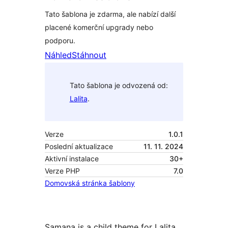
Tato šablona je zdarma, ale nabízí další
placené komerční upgrady nebo
podporu.
Náhled
Stáhnout
Tato šablona je odvozená od:
Lalita
.
Verze
1.0.1
Poslední aktualizace
11. 11. 2024
Aktivní instalace
30+
Verze PHP
7.0
Domovská stránka šablony
Samana is a child theme for Lalita