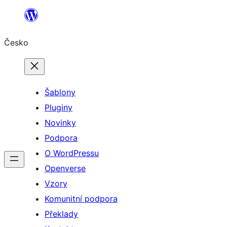
Přeskočit
na
Česko
obsah
Šablony
Pluginy
Novinky
Podpora
O WordPressu
Openverse
Vzory
Komunitní podpora
Překlady