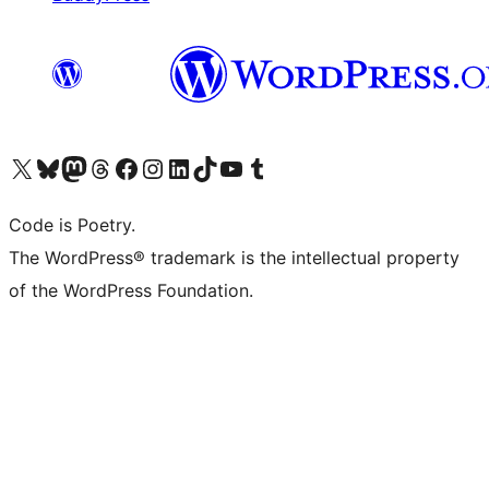
Navštivte náš účet na X (dříve Twitter)
Navštivte náš Bluesky účet
Navštivte náš účet Mastodon
Navštivte náš Threads účet
Navštivte naši stránku na Facebooku
Navštivte náš Instagram účet
Navštivte náš LinkedIn účet
Navštivte náš TikTok účet
Navštivte náš YouTube kanál
Navštivte náš Tumblr účet
Code is Poetry.
The WordPress® trademark is the intellectual property
of the WordPress Foundation.