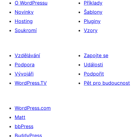
O WordPressu
Příklady
Novinky
Šablony
Hosting
Pluginy
Soukromí
Vzory
Vzdělávání
Zapojte se
Podpora
Události
Vývojáři
Podpořit
WordPress.TV
Pět pro budoucnost
WordPress.com
Matt
bbPress
BuddyPress