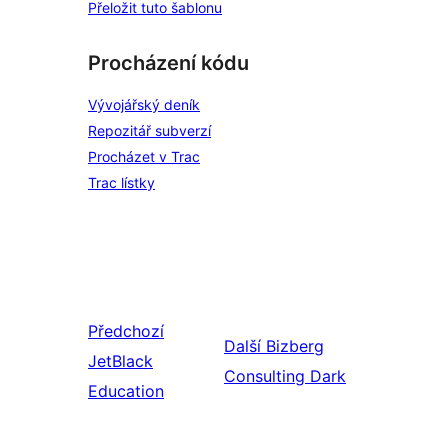
Přeložit tuto šablonu
Procházení kódu
Vývojářský deník
Repozitář subverzí
Procházet v Trac
Trac lístky
Předchozí
Další
Bizberg
JetBlack
Consulting Dark
Education