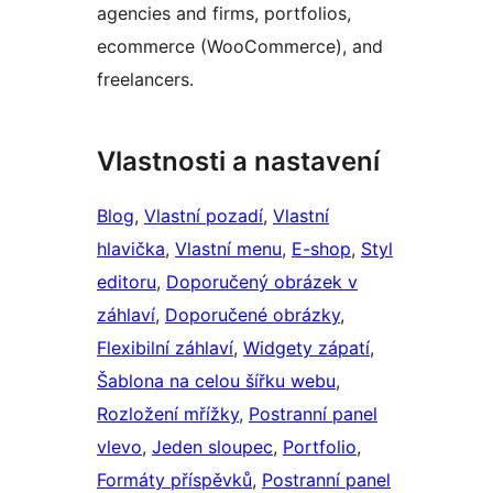
agencies and firms, portfolios,
ecommerce (WooCommerce), and
freelancers.
Vlastnosti a nastavení
Blog
, 
Vlastní pozadí
, 
Vlastní
hlavička
, 
Vlastní menu
, 
E-shop
, 
Styl
editoru
, 
Doporučený obrázek v
záhlaví
, 
Doporučené obrázky
, 
Flexibilní záhlaví
, 
Widgety zápatí
, 
Šablona na celou šířku webu
, 
Rozložení mřížky
, 
Postranní panel
vlevo
, 
Jeden sloupec
, 
Portfolio
, 
Formáty příspěvků
, 
Postranní panel