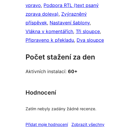
vpravo
, 
Podpora RTL (text psaný
zprava doleva)
, 
Zvýrazněný
příspěvek
, 
Nastavení šablony
, 
Vlákna v komentářích
, 
Tři sloupce
, 
Připraveno k překladu
, 
Dva sloupce
Počet stažení za den
Aktivních instalací:
60+
Hodnocení
Zatím nebyly zadány žádné recenze.
recenze
Přidat moje hodnocení
Zobrazit všechny