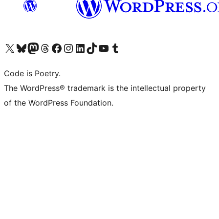
Navštivte náš účet na X (dříve Twitter)
Navštivte náš Bluesky účet
Navštivte náš účet Mastodon
Navštivte náš Threads účet
Navštivte naši stránku na Facebooku
Navštivte náš Instagram účet
Navštivte náš LinkedIn účet
Navštivte náš TikTok účet
Navštivte náš YouTube kanál
Navštivte náš Tumblr účet
Code is Poetry.
The WordPress® trademark is the intellectual property
of the WordPress Foundation.