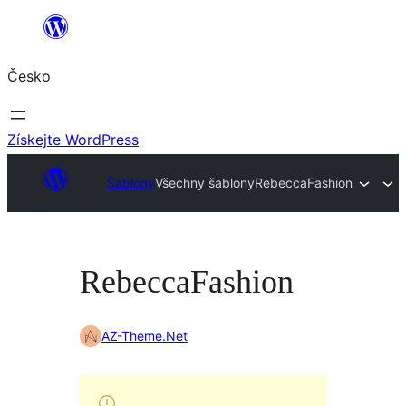
Přeskočit
na
Česko
obsah
Získejte WordPress
Šablony
Všechny šablony
RebeccaFashion
RebeccaFashion
AZ-Theme.Net