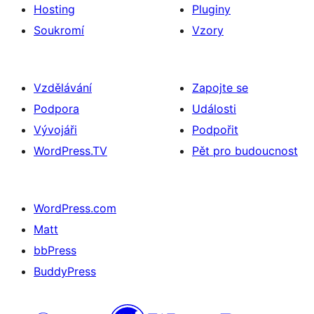
Hosting
Pluginy
Soukromí
Vzory
Vzdělávání
Zapojte se
Podpora
Události
Vývojáři
Podpořit
WordPress.TV
Pět pro budoucnost
WordPress.com
Matt
bbPress
BuddyPress