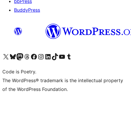
bbPress
BuddyPress
Navštivte náš účet na X (dříve Twitter)
Navštivte náš Bluesky účet
Navštivte náš účet Mastodon
Navštivte náš Threads účet
Navštivte naši stránku na Facebooku
Navštivte náš Instagram účet
Navštivte náš LinkedIn účet
Navštivte náš TikTok účet
Navštivte náš YouTube kanál
Navštivte náš Tumblr účet
Code is Poetry.
The WordPress® trademark is the intellectual property
of the WordPress Foundation.