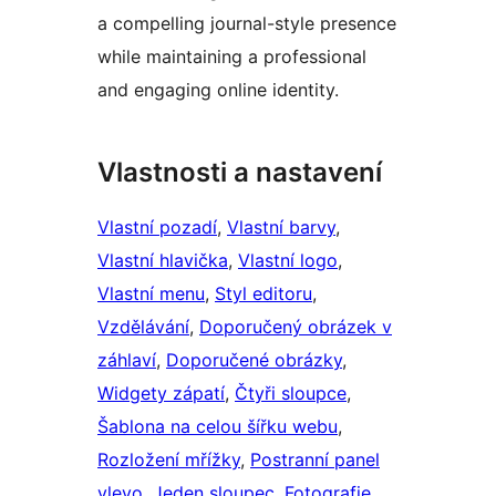
a compelling journal-style presence
while maintaining a professional
and engaging online identity.
Vlastnosti a nastavení
Vlastní pozadí
, 
Vlastní barvy
, 
Vlastní hlavička
, 
Vlastní logo
, 
Vlastní menu
, 
Styl editoru
, 
Vzdělávání
, 
Doporučený obrázek v
záhlaví
, 
Doporučené obrázky
, 
Widgety zápatí
, 
Čtyři sloupce
, 
Šablona na celou šířku webu
, 
Rozložení mřížky
, 
Postranní panel
vlevo
, 
Jeden sloupec
, 
Fotografie
, 