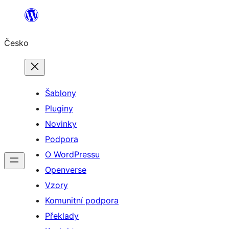
Přeskočit
na
Česko
obsah
Šablony
Pluginy
Novinky
Podpora
O WordPressu
Openverse
Vzory
Komunitní podpora
Překlady