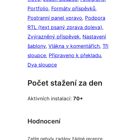
Portfolio
, 
Formáty příspěvků
, 
Postranní panel vpravo
, 
Podpora
RTL (text psaný zprava doleva)
, 
Zvýrazněný příspěvek
, 
Nastavení
šablony
, 
Vlákna v komentářích
, 
Tři
sloupce
, 
Připraveno k překladu
, 
Dva sloupce
Počet stažení za den
Aktivních instalací:
70+
Hodnocení
Zatím nebyly zadány žádné recenze.