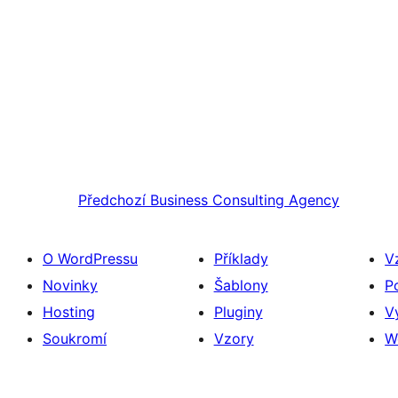
Předchozí
Business Consulting Agency
O WordPressu
Příklady
V
Novinky
Šablony
P
Hosting
Pluginy
V
Soukromí
Vzory
W