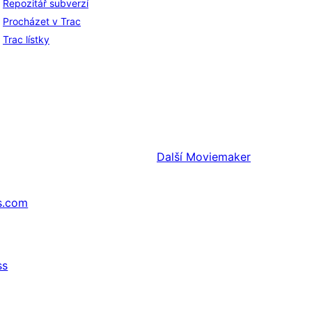
Repozitář subverzí
Procházet v Trac
Trac lístky
Další
Moviemaker
s.com
ss