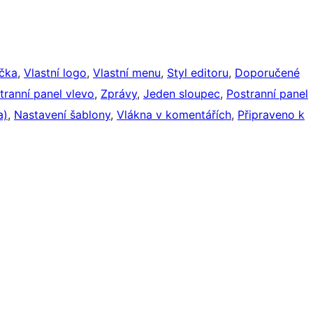
ička
, 
Vlastní logo
, 
Vlastní menu
, 
Styl editoru
, 
Doporučené
tranní panel vlevo
, 
Zprávy
, 
Jeden sloupec
, 
Postranní panel
a)
, 
Nastavení šablony
, 
Vlákna v komentářích
, 
Připraveno k