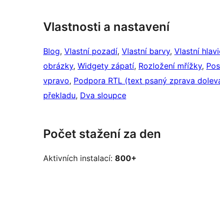
Vlastnosti a nastavení
Blog
, 
Vlastní pozadí
, 
Vlastní barvy
, 
Vlastní hlav
obrázky
, 
Widgety zápatí
, 
Rozložení mřížky
, 
Pos
vpravo
, 
Podpora RTL (text psaný zprava dolev
překladu
, 
Dva sloupce
Počet stažení za den
Aktivních instalací:
800+