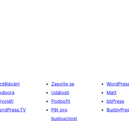
zdělávání
Zapojte se
WordPres
odpora
Události
Matt
ývojáři
Podpořit
bbPress
ordPress.TV
Pět pro
BuddyPre
budoucnost