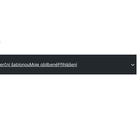
s
erční šablonou
Moje oblíbené
Přihlášení