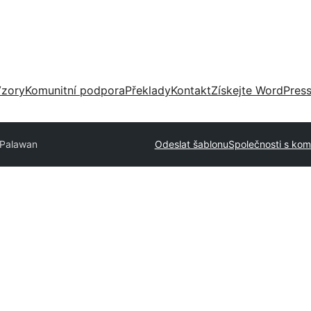
zory
Komunitní podpora
Překlady
Kontakt
Získejte WordPres
Palawan
Odeslat šablonu
Společnosti s kom