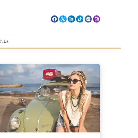
Náhled
Stáhnout
Verze
1.0.1
Poslední aktualizace
24. 12. 2024
Aktivní instalace
800+
Verze PHP
5.6
Domovská stránka šablony