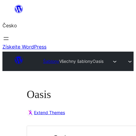
Přeskočit
na
Česko
obsah
Získejte WordPress
Šablony
Všechny šablony
Oasis
Oasis
Extend Themes