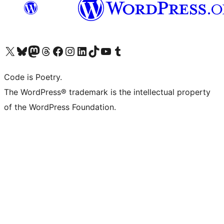
Navštivte náš účet na X (dříve Twitter)
Navštivte náš Bluesky účet
Navštivte náš účet Mastodon
Navštivte náš Threads účet
Navštivte naši stránku na Facebooku
Navštivte náš Instagram účet
Navštivte náš LinkedIn účet
Navštivte náš TikTok účet
Navštivte náš YouTube kanál
Navštivte náš Tumblr účet
Code is Poetry.
The WordPress® trademark is the intellectual property
of the WordPress Foundation.