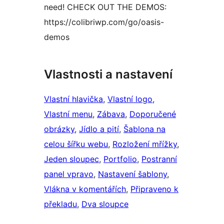
need! CHECK OUT THE DEMOS:
https://colibriwp.com/go/oasis-
demos
Vlastnosti a nastavení
Vlastní hlavička
, 
Vlastní logo
, 
Vlastní menu
, 
Zábava
, 
Doporučené
obrázky
, 
Jídlo a pití
, 
Šablona na
celou šířku webu
, 
Rozložení mřížky
, 
Jeden sloupec
, 
Portfolio
, 
Postranní
panel vpravo
, 
Nastavení šablony
, 
Vlákna v komentářích
, 
Připraveno k
překladu
, 
Dva sloupce