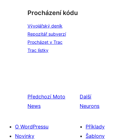
Procházení kódu
Vývojářský deník
Repozitář subverzí
Procházet v Trac
Trac lístky
Předchozí
Moto
Další
News
Neurons
O WordPressu
Příklady
Novinky
Šablony