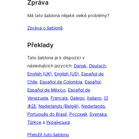
Zpráva
Má tato šablona nějaké velké problémy?
Zpráva o šabloně
Překlady
Tato šablona je k dispozici v
následujících jazycích:
Dansk
,
Deutsch
,
English (UK)
,
English (US)
,
Español de
Chile
,
Español de Colombia
,
Español
,
Español de México
,
Español de
Venezuela
,
Français
,
Galego
,
Italiano
,
日
本語
,
Nederlands (België)
,
Nederlands
,
Português do Brasil
,
Русский
,
Svenska
,
Türkçe
a
Українська
.
Přeložit tuto šablonu