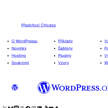
Předchozí
Chicago
O WordPressu
Příklady
V
Novinky
Šablony
P
Hosting
Pluginy
V
Soukromí
Vzory
W