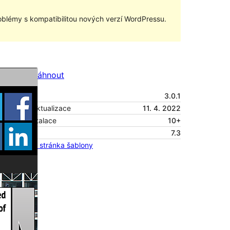
blémy s kompatibilitou nových verzí WordPressu.
Náhled
Stáhnout
Verze
3.0.1
Poslední aktualizace
11. 4. 2022
Aktivní instalace
10+
Verze PHP
7.3
Domovská stránka šablony