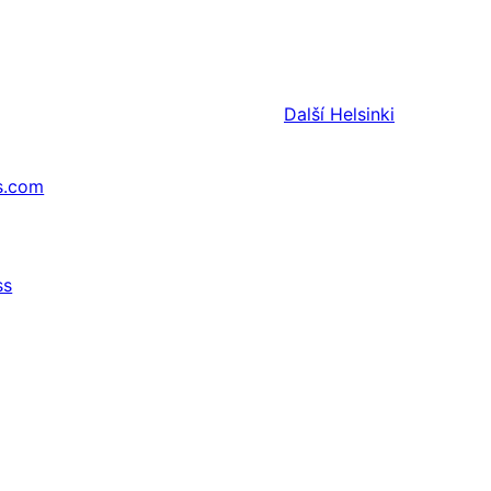
Další
Helsinki
s.com
ss