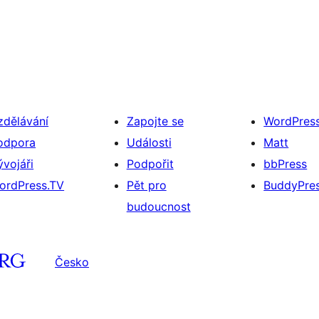
zdělávání
Zapojte se
WordPres
odpora
Události
Matt
ývojáři
Podpořit
bbPress
ordPress.TV
Pět pro
BuddyPre
budoucnost
Česko