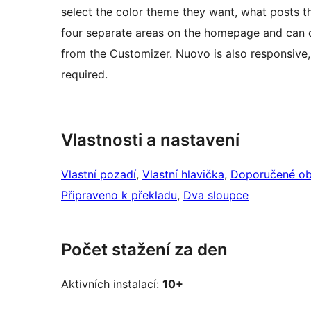
select the color theme they want, what posts t
four separate areas on the homepage and can di
from the Customizer. Nuovo is also responsive
required.
Vlastnosti a nastavení
Vlastní pozadí
, 
Vlastní hlavička
, 
Doporučené ob
Připraveno k překladu
, 
Dva sloupce
Počet stažení za den
Aktivních instalací:
10+