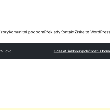
zory
Komunitní podpora
Překlady
Kontakt
Získejte WordPres
y
Nuovo
Odeslat šablonu
Společnosti s kom