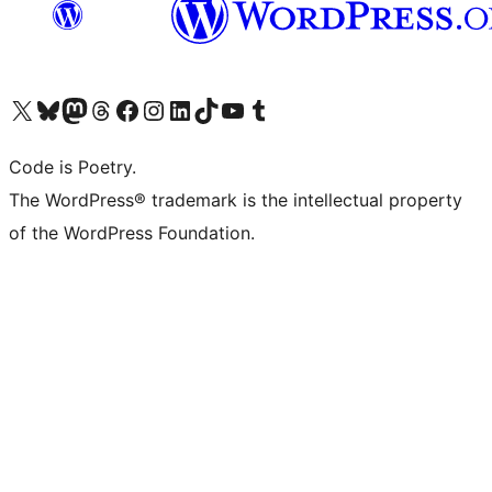
Navštivte náš účet na X (dříve Twitter)
Navštivte náš Bluesky účet
Navštivte náš účet Mastodon
Navštivte náš Threads účet
Navštivte naši stránku na Facebooku
Navštivte náš Instagram účet
Navštivte náš LinkedIn účet
Navštivte náš TikTok účet
Navštivte náš YouTube kanál
Navštivte náš Tumblr účet
Code is Poetry.
The WordPress® trademark is the intellectual property
of the WordPress Foundation.