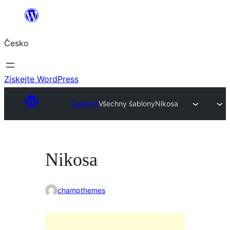
Přeskočit
na
Česko
obsah
Získejte WordPress
Šablony
Všechny šablony
Nikosa
Nikosa
champthemes