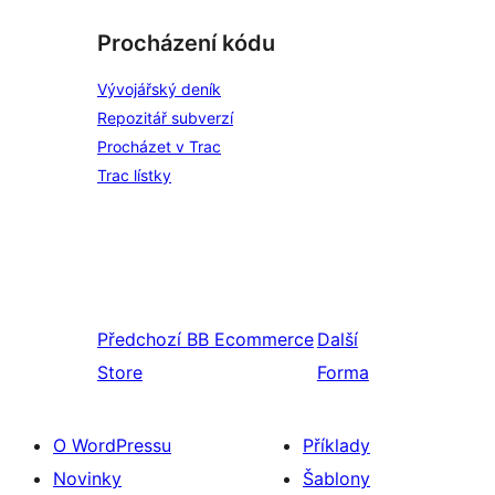
Procházení kódu
Vývojářský deník
Repozitář subverzí
Procházet v Trac
Trac lístky
Předchozí
BB Ecommerce
Další
Store
Forma
O WordPressu
Příklady
Novinky
Šablony