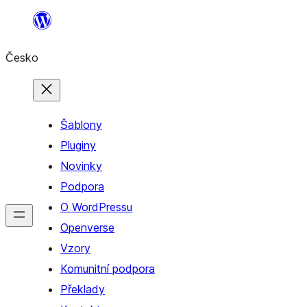
Přeskočit
na
Česko
obsah
Šablony
Pluginy
Novinky
Podpora
O WordPressu
Openverse
Vzory
Komunitní podpora
Překlady