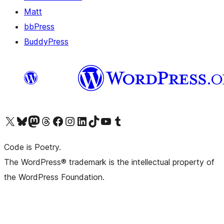
Matt
bbPress
BuddyPress
Navštivte náš účet na X (dříve Twitter)
Navštivte náš Bluesky účet
Navštivte náš účet Mastodon
Navštivte náš Threads účet
Navštivte naši stránku na Facebooku
Navštivte náš Instagram účet
Navštivte náš LinkedIn účet
Navštivte náš TikTok účet
Navštivte náš YouTube kanál
Navštivte náš Tumblr účet
Code is Poetry.
The WordPress® trademark is the intellectual property of
the WordPress Foundation.