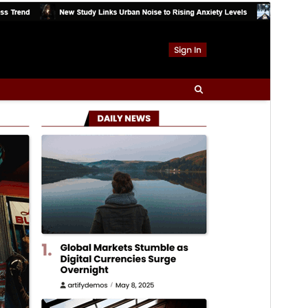
Náhled
Stáhnout
Verze
1.0.0
Poslední aktualizace
16. 3. 2026
Aktivní instalace
300+
Verze WordPressu
5.0
Verze PHP
7.4
Domovská stránka šablony