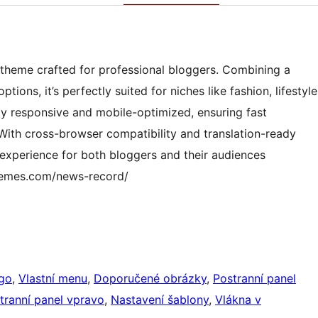
 theme crafted for professional bloggers. Combining a
ions, it’s perfectly suited for niches like fashion, lifestyle
lly responsive and mobile-optimized, ensuring fast
With cross-browser compatibility and translation-ready
 experience for both bloggers and their audiences
themes.com/news-record/
ogo
, 
Vlastní menu
, 
Doporučené obrázky
, 
Postranní panel
tranní panel vpravo
, 
Nastavení šablony
, 
Vlákna v