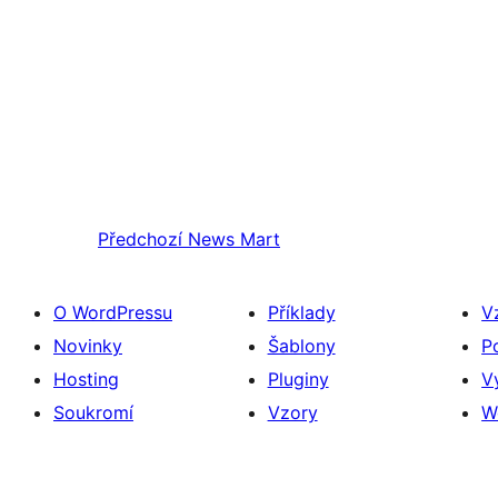
Předchozí
News Mart
O WordPressu
Příklady
V
Novinky
Šablony
P
Hosting
Pluginy
V
Soukromí
Vzory
W