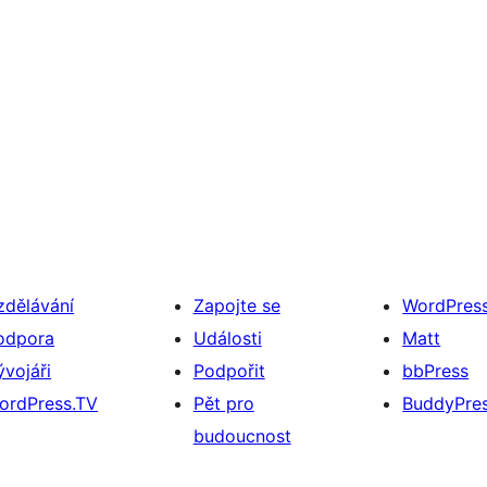
zdělávání
Zapojte se
WordPres
odpora
Události
Matt
ývojáři
Podpořit
bbPress
ordPress.TV
Pět pro
BuddyPre
budoucnost