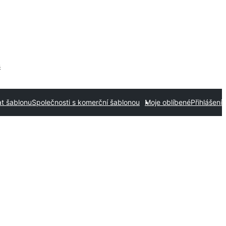
s
t šablonu
Společnosti s komerční šablonou
Moje oblíbené
Přihlášení