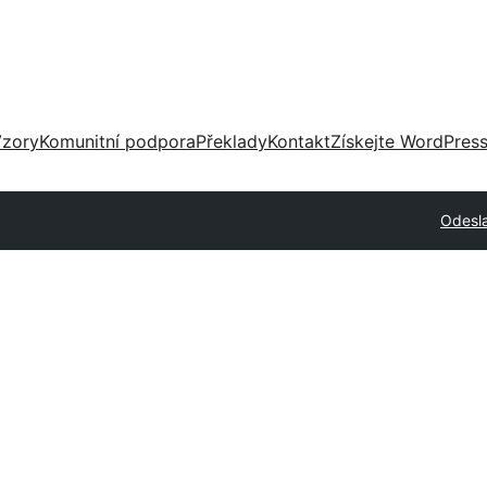
zory
Komunitní podpora
Překlady
Kontakt
Získejte WordPres
Odesla