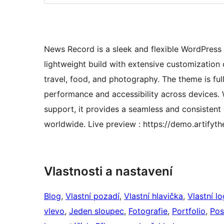
News Record is a sleek and flexible WordPress
lightweight build with extensive customization opt
travel, food, and photography. The theme is fu
performance and accessibility across devices. 
support, it provides a seamless and consistent
worldwide. Live preview : https://demo.artify
Vlastnosti a nastavení
Blog
, 
Vlastní pozadí
, 
Vlastní hlavička
, 
Vlastní l
vlevo
, 
Jeden sloupec
, 
Fotografie
, 
Portfolio
, 
Pos