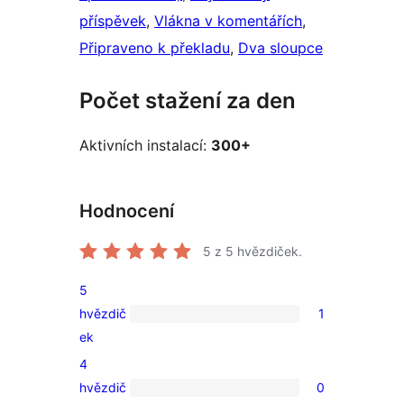
příspěvek
, 
Vlákna v komentářích
, 
Připraveno k překladu
, 
Dva sloupce
Počet stažení za den
Aktivních instalací:
300+
Hodnocení
5
z 5 hvězdiček.
5
hvězdič
1
1
ek
5hvězdičkové
4
hodnocení
hvězdič
0
0