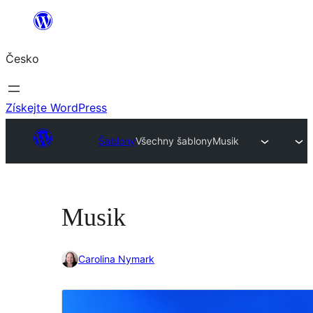
Přeskočit
na
Česko
obsah
Získejte WordPress
Šablony
Všechny šablony
Musik
Musik
Carolina Nymark