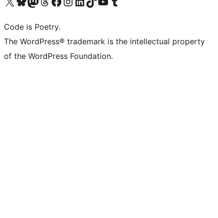
Navštivte náš účet na X (dříve Twitter)
Navštivte náš Bluesky účet
Navštivte náš účet Mastodon
Navštivte náš Threads účet
Navštivte naši stránku na Facebooku
Navštivte náš Instagram účet
Navštivte náš LinkedIn účet
Navštivte náš TikTok účet
Navštivte náš YouTube kanál
Navštivte náš Tumblr účet
Code is Poetry.
The WordPress® trademark is the intellectual property
of the WordPress Foundation.