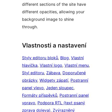
different sections of the site have
different opacities, allowing your
background image to shine
through.
Vlastnosti a nastavení
Styly editoru bloků
, 
Blog
, 
Vlastní
hlavička
, 
Vlastní logo
, 
Vlastní menu
, 
Styl editoru
, 
Zábava
, 
Doporučené
obrázky
, 
Widgety zápatí
, 
Postranní
panel vlevo
, 
Jeden sloupec
, 
Formáty příspěvků
, 
Postranní panel
vpravo
, 
Podpora RTL (text psaný
zprava doleva)
, 
Zvýrazněný