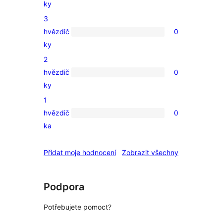
ky
4hvězdičkové
3
hodnocení
hvězdič
0
0
ky
3hvězdičkové
2
hodnocení
hvězdič
0
0
ky
2hvězdičkové
1
hodnocení
hvězdič
0
0
ka
1hvězdičkové
hodnocení
recenze
Přidat moje hodnocení
Zobrazit všechny
Podpora
Potřebujete pomoct?