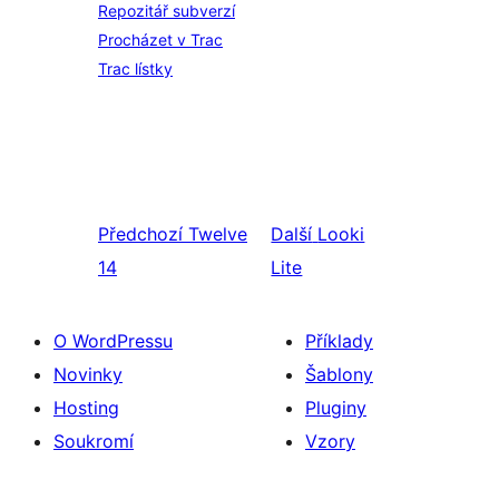
Repozitář subverzí
Procházet v Trac
Trac lístky
Předchozí
Twelve
Další
Looki
14
Lite
O WordPressu
Příklady
Novinky
Šablony
Hosting
Pluginy
Soukromí
Vzory