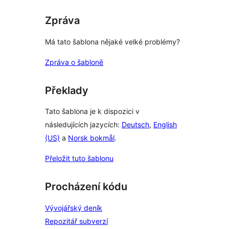
Zpráva
Má tato šablona nějaké velké problémy?
Zpráva o šabloně
Překlady
Tato šablona je k dispozici v
následujících jazycích:
Deutsch
,
English
(US)
a
Norsk bokmål
.
Přeložit tuto šablonu
Procházení kódu
Vývojářský deník
Repozitář subverzí