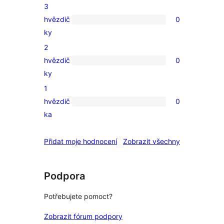
3
hodnocení
hvězdič
0
0
ky
3hvězdičkové
2
hodnocení
hvězdič
0
0
ky
2hvězdičkové
1
hodnocení
hvězdič
0
0
ka
1hvězdičkové
hodnocení
recenze
Přidat moje hodnocení
Zobrazit všechny
Podpora
Potřebujete pomoct?
Zobrazit fórum podpory