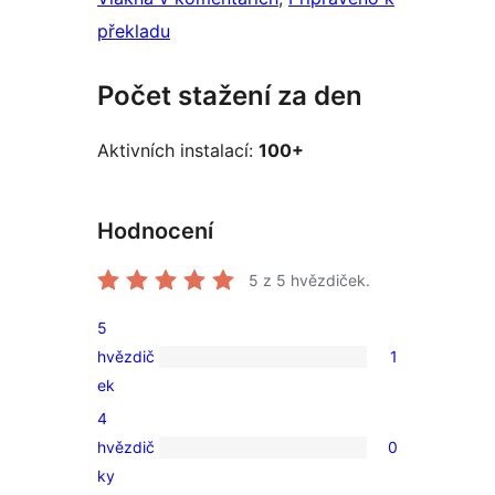
překladu
Počet stažení za den
Aktivních instalací:
100+
Hodnocení
5
z 5 hvězdiček.
5
hvězdič
1
1
ek
5hvězdičkové
4
hodnocení
hvězdič
0
0
ky
4hvězdičkové