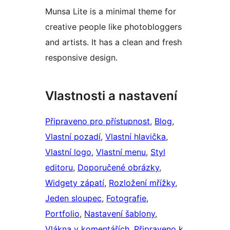
Munsa Lite is a minimal theme for
creative people like photobloggers
and artists. It has a clean and fresh
responsive design.
Vlastnosti a nastavení
Připraveno pro přístupnost
, 
Blog
, 
Vlastní pozadí
, 
Vlastní hlavička
, 
Vlastní logo
, 
Vlastní menu
, 
Styl
editoru
, 
Doporučené obrázky
, 
Widgety zápatí
, 
Rozložení mřížky
, 
Jeden sloupec
, 
Fotografie
, 
Portfolio
, 
Nastavení šablony
, 
Vlákna v komentářích
, 
Připraveno k