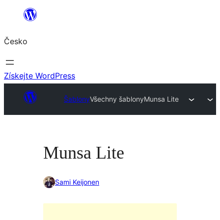
Přeskočit
na
Česko
obsah
Získejte WordPress
Šablony
Všechny šablony
Munsa Lite
Munsa Lite
Sami Keijonen