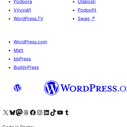
Podpora
Události
Vývojáři
Podpořit
WordPress.TV
Swag
↗
WordPress.com
Matt
bbPress
BuddyPress
Navštivte náš účet na X (dříve Twitter)
Navštivte náš Bluesky účet
Navštivte náš účet Mastodon
Navštivte náš Threads účet
Navštivte naši stránku na Facebooku
Navštivte náš Instagram účet
Navštivte náš LinkedIn účet
Navštivte náš TikTok účet
Navštivte náš YouTube kanál
Navštivte náš Tumblr účet