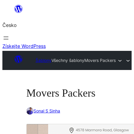
Přeskočit
na
Česko
obsah
Získejte WordPress
Šablony
Všechny šablony
Movers Packers
Movers Packers
Sonal S Sinha