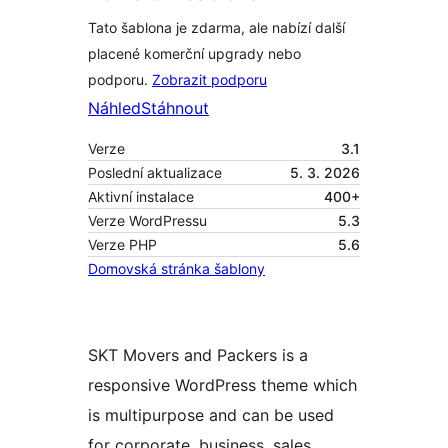
Tato šablona je zdarma, ale nabízí další
placené komerční upgrady nebo
podporu.
Zobrazit podporu
Náhled
Stáhnout
Verze
3.1
Poslední aktualizace
5. 3. 2026
Aktivní instalace
400+
Verze WordPressu
5.3
Verze PHP
5.6
Domovská stránka šablony
SKT Movers and Packers is a
responsive WordPress theme which
is multipurpose and can be used
for corporate, business, sales,