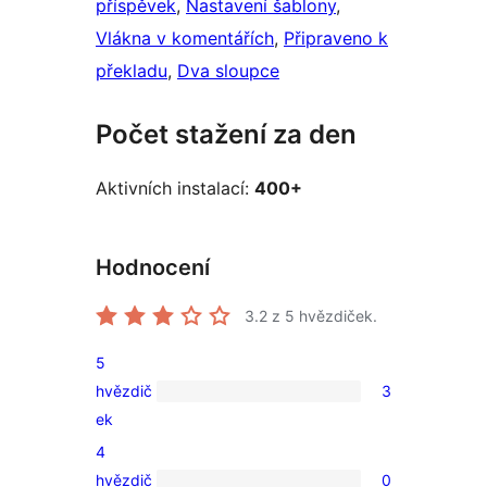
příspěvek
, 
Nastavení šablony
, 
Vlákna v komentářích
, 
Připraveno k
překladu
, 
Dva sloupce
Počet stažení za den
Aktivních instalací:
400+
Hodnocení
3.2
z 5 hvězdiček.
5
hvězdič
3
3
ek
5hvězdičkové
4
hodnocení
hvězdič
0