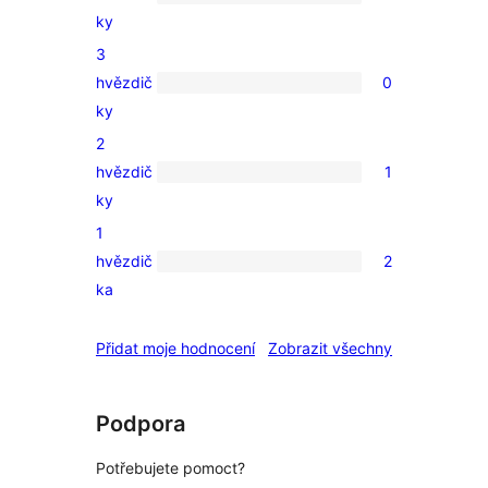
0
ky
4hvězdičkové
3
hodnocení
hvězdič
0
0
ky
3hvězdičkové
2
hodnocení
hvězdič
1
1
ky
2hvězdičkové
1
hodnocení
hvězdič
2
2
ka
1hvězdičkové
hodnocení
recenze
Přidat moje hodnocení
Zobrazit všechny
Podpora
Potřebujete pomoct?