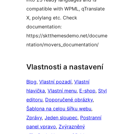
compatible with WPML, qTranslate
X, polylang etc. Check
documentation:
https://sktthemesdemo.net/docume
ntation/movers_documentation/
Vlastnosti a nastavení
Blog
, 
Vlastní pozadí
, 
Vlastní
hlavička
, 
Vlastní menu
, 
E-shop
, 
Styl
editoru
, 
Doporučené obrázky
, 
Šablona na celou šířku webu
, 
Zprávy
, 
Jeden sloupec
, 
Postranní
panel vpravo
, 
Zvýrazněný