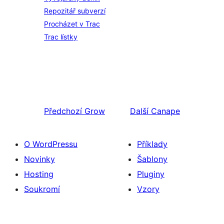
Repozitář subverzí
Procházet v Trac
Trac lístky
Předchozí
Grow
Další
Canape
O WordPressu
Příklady
Novinky
Šablony
Hosting
Pluginy
Soukromí
Vzory