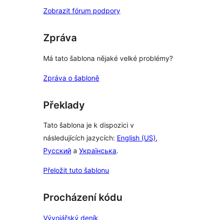
Zobrazit fórum podpory
Zpráva
Má tato šablona nějaké velké problémy?
Zpráva o šabloně
Překlady
Tato šablona je k dispozici v
následujících jazycích:
English (US)
,
Русский
a
Українська
.
Přeložit tuto šablonu
Procházení kódu
Vývojářský deník