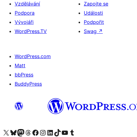
Vzdělávání
Zapojte se
Podpora
Události
Vývojáři
Podpořit
WordPress.TV
Swag
↗
WordPress.com
Matt
bbPress
BuddyPress
Navštivte náš účet na X (dříve Twitter)
Navštivte náš Bluesky účet
Navštivte náš účet Mastodon
Navštivte náš Threads účet
Navštivte naši stránku na Facebooku
Navštivte náš Instagram účet
Navštivte náš LinkedIn účet
Navštivte náš TikTok účet
Navštivte náš YouTube kanál
Navštivte náš Tumblr účet