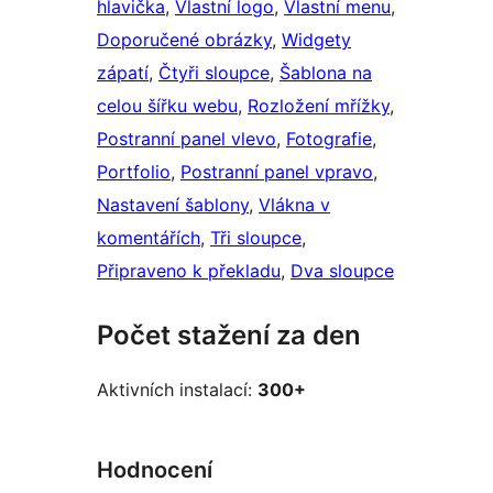
hlavička
, 
Vlastní logo
, 
Vlastní menu
, 
Doporučené obrázky
, 
Widgety
zápatí
, 
Čtyři sloupce
, 
Šablona na
celou šířku webu
, 
Rozložení mřížky
, 
Postranní panel vlevo
, 
Fotografie
, 
Portfolio
, 
Postranní panel vpravo
, 
Nastavení šablony
, 
Vlákna v
komentářích
, 
Tři sloupce
, 
Připraveno k překladu
, 
Dva sloupce
Počet stažení za den
Aktivních instalací:
300+
Hodnocení