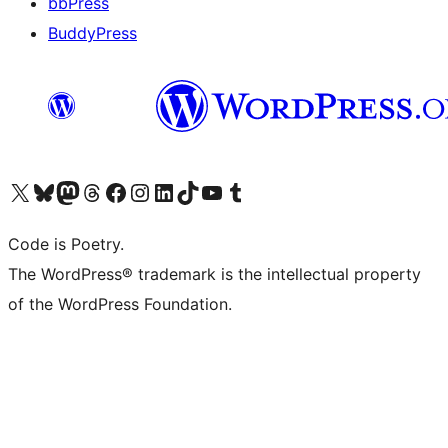
bbPress
BuddyPress
Navštivte náš účet na X (dříve Twitter)
Navštivte náš Bluesky účet
Navštivte náš účet Mastodon
Navštivte náš Threads účet
Navštivte naši stránku na Facebooku
Navštivte náš Instagram účet
Navštivte náš LinkedIn účet
Navštivte náš TikTok účet
Navštivte náš YouTube kanál
Navštivte náš Tumblr účet
Code is Poetry.
The WordPress® trademark is the intellectual property
of the WordPress Foundation.