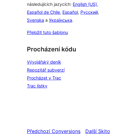
následujících jazycích:
English (US)
,
Español de Chile
,
Español
,
Русский
,
Svenska
a
Українська
.
Přeložit tuto šablonu
Procházení kódu
Vývojářský deník
Repozitář subverzí
Procházet v Trac
Trac lístky
Předchozí
Conversions
Další
Skito