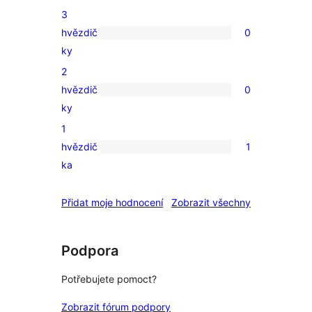
4hvězdičkové
3
hodnocení
hvězdič
0
0
ky
3hvězdičkové
2
hodnocení
hvězdič
0
0
ky
2hvězdičkové
1
hodnocení
hvězdič
1
1
ka
1hvězdičkové
hodnocení
recenze
Přidat moje hodnocení
Zobrazit všechny
Podpora
Potřebujete pomoct?
Zobrazit fórum podpory