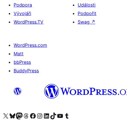
Podpora
Události
Vývojáři
Podpořit
WordPress.TV
Swag
↗
WordPress.com
Matt
bbPress
BuddyPress
Navštivte náš účet na X (dříve Twitter)
Navštivte náš Bluesky účet
Navštivte náš účet Mastodon
Navštivte náš Threads účet
Navštivte naši stránku na Facebooku
Navštivte náš Instagram účet
Navštivte náš LinkedIn účet
Navštivte náš TikTok účet
Navštivte náš YouTube kanál
Navštivte náš Tumblr účet