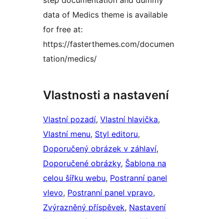
step documentation and dummy
data of Medics theme is available
for free at:
https://fasterthemes.com/documen
tation/medics/
Vlastnosti a nastavení
Vlastní pozadí
, 
Vlastní hlavička
, 
Vlastní menu
, 
Styl editoru
, 
Doporučený obrázek v záhlaví
, 
Doporučené obrázky
, 
Šablona na
celou šířku webu
, 
Postranní panel
vlevo
, 
Postranní panel vpravo
, 
Zvýrazněný příspěvek
, 
Nastavení