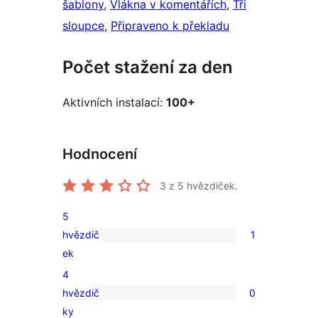
šablony
, 
Vlákna v komentářích
, 
Tři
sloupce
, 
Připraveno k překladu
Počet stažení za den
Aktivních instalací:
100+
Hodnocení
3
z 5 hvězdiček.
5
hvězdič
1
1
ek
5hvězdičkové
4
hodnocení
hvězdič
0
0
ky