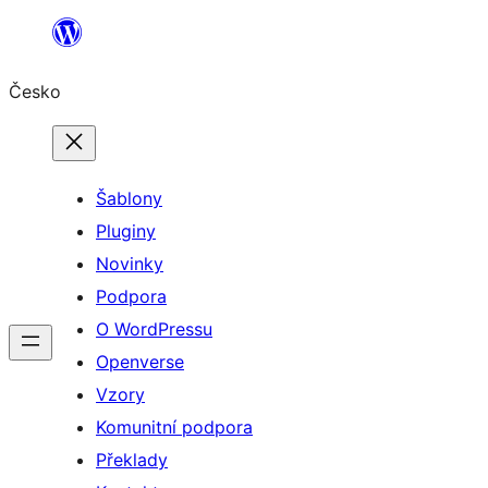
Přeskočit
na
Česko
obsah
Šablony
Pluginy
Novinky
Podpora
O WordPressu
Openverse
Vzory
Komunitní podpora
Překlady