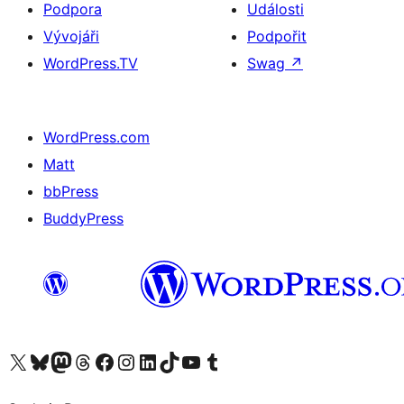
Podpora
Události
Vývojáři
Podpořit
WordPress.TV
Swag
↗
WordPress.com
Matt
bbPress
BuddyPress
Navštivte náš účet na X (dříve Twitter)
Navštivte náš Bluesky účet
Navštivte náš účet Mastodon
Navštivte náš Threads účet
Navštivte naši stránku na Facebooku
Navštivte náš Instagram účet
Navštivte náš LinkedIn účet
Navštivte náš TikTok účet
Navštivte náš YouTube kanál
Navštivte náš Tumblr účet