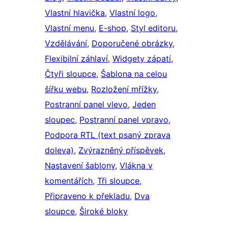
Vlastní hlavička
, 
Vlastní logo
, 
Vlastní menu
, 
E-shop
, 
Styl editoru
, 
Vzdělávání
, 
Doporučené obrázky
, 
Flexibilní záhlaví
, 
Widgety zápatí
, 
Čtyři sloupce
, 
Šablona na celou
šířku webu
, 
Rozložení mřížky
, 
Postranní panel vlevo
, 
Jeden
sloupec
, 
Postranní panel vpravo
, 
Podpora RTL (text psaný zprava
doleva)
, 
Zvýrazněný příspěvek
, 
Nastavení šablony
, 
Vlákna v
komentářích
, 
Tři sloupce
, 
Připraveno k překladu
, 
Dva
sloupce
, 
Široké bloky