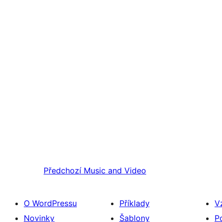
Předchozí
Music and Video
O WordPressu
Příklady
V
Novinky
Šablony
P