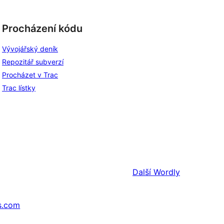
Procházení kódu
Vývojářský deník
Repozitář subverzí
Procházet v Trac
Trac lístky
Další
Wordly
s.com