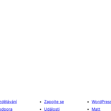
zdělávání
Zapojte se
WordPres
odpora
Události
Matt