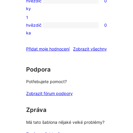
hvězdič
0
0
ky
2hvězdičkové
1
hodnocení
hvězdič
0
0
ka
1hvězdičkové
hodnocení
recenze
Přidat moje hodnocení
Zobrazit všechny
Podpora
Potřebujete pomoct?
Zobrazit fórum podpory
Zpráva
Má tato šablona nějaké velké problémy?