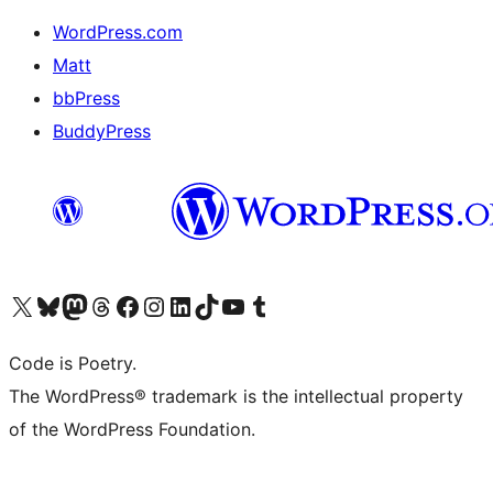
WordPress.com
Matt
bbPress
BuddyPress
Navštivte náš účet na X (dříve Twitter)
Navštivte náš Bluesky účet
Navštivte náš účet Mastodon
Navštivte náš Threads účet
Navštivte naši stránku na Facebooku
Navštivte náš Instagram účet
Navštivte náš LinkedIn účet
Navštivte náš TikTok účet
Navštivte náš YouTube kanál
Navštivte náš Tumblr účet
Code is Poetry.
The WordPress® trademark is the intellectual property
of the WordPress Foundation.