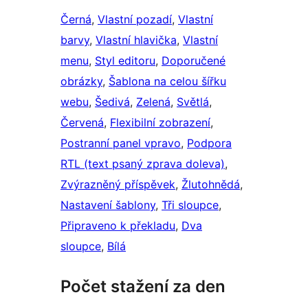
Černá
, 
Vlastní pozadí
, 
Vlastní
barvy
, 
Vlastní hlavička
, 
Vlastní
menu
, 
Styl editoru
, 
Doporučené
obrázky
, 
Šablona na celou šířku
webu
, 
Šedivá
, 
Zelená
, 
Světlá
, 
Červená
, 
Flexibilní zobrazení
, 
Postranní panel vpravo
, 
Podpora
RTL (text psaný zprava doleva)
, 
Zvýrazněný příspěvek
, 
Žlutohnědá
, 
Nastavení šablony
, 
Tři sloupce
, 
Připraveno k překladu
, 
Dva
sloupce
, 
Bílá
Počet stažení za den