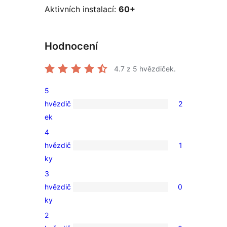
Aktivních instalací:
60+
Hodnocení
4.7
z 5 hvězdiček.
5
hvězdič
2
2
ek
5hvězdičkové
4
hodnocení
hvězdič
1
1
ky
4hvězdičkové
3
hodnocení
hvězdič
0
0
ky
3hvězdičkové
2
hodnocení