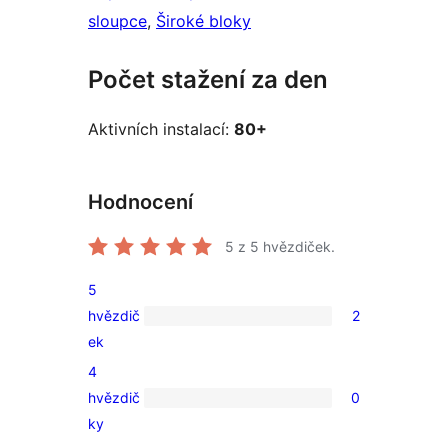
sloupce
, 
Široké bloky
Počet stažení za den
Aktivních instalací:
80+
Hodnocení
5
z 5 hvězdiček.
5
hvězdič
2
2
ek
5hvězdičkové
4
hodnocení
hvězdič
0
0
ky
4hvězdičkové