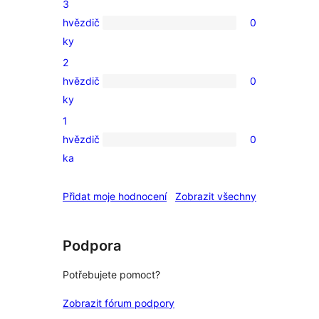
3
hodnocení
hvězdič
0
0
ky
3hvězdičkové
2
hodnocení
hvězdič
0
0
ky
2hvězdičkové
1
hodnocení
hvězdič
0
0
ka
1hvězdičkové
hodnocení
recenze
Přidat moje hodnocení
Zobrazit všechny
Podpora
Potřebujete pomoct?
Zobrazit fórum podpory