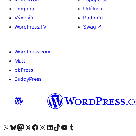
Podpora
Události
Vývojáři
Podpořit
WordPress.TV
Swag
↗
WordPress.com
Matt
bbPress
BuddyPress
Navštivte náš účet na X (dříve Twitter)
Navštivte náš Bluesky účet
Navštivte náš účet Mastodon
Navštivte náš Threads účet
Navštivte naši stránku na Facebooku
Navštivte náš Instagram účet
Navštivte náš LinkedIn účet
Navštivte náš TikTok účet
Navštivte náš YouTube kanál
Navštivte náš Tumblr účet