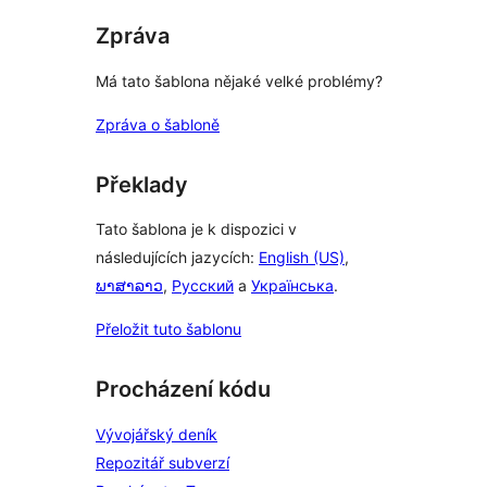
Zpráva
Má tato šablona nějaké velké problémy?
Zpráva o šabloně
Překlady
Tato šablona je k dispozici v
následujících jazycích:
English (US)
,
ພາສາລາວ
,
Русский
a
Українська
.
Přeložit tuto šablonu
Procházení kódu
Vývojářský deník
Repozitář subverzí