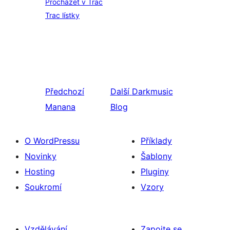
Procházet v Trac
Trac lístky
Předchozí
Další
Darkmusic
Manana
Blog
O WordPressu
Příklady
Novinky
Šablony
Hosting
Pluginy
Soukromí
Vzory
Vzdělávání
Zapojte se