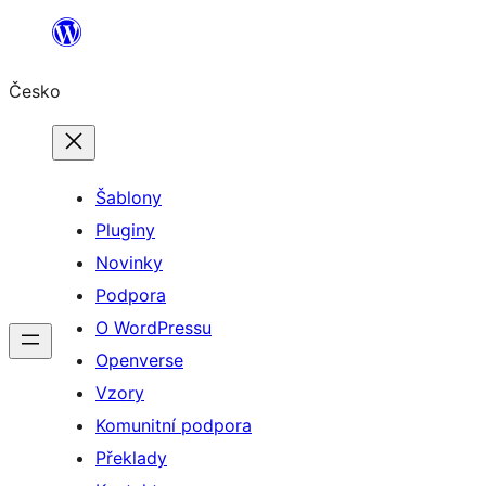
Přeskočit
na
Česko
obsah
Šablony
Pluginy
Novinky
Podpora
O WordPressu
Openverse
Vzory
Komunitní podpora
Překlady