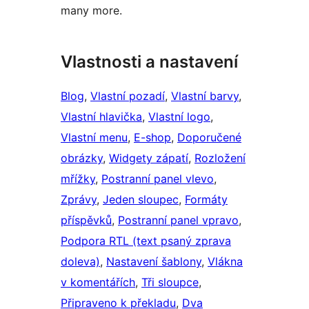
many more.
Vlastnosti a nastavení
Blog
, 
Vlastní pozadí
, 
Vlastní barvy
, 
Vlastní hlavička
, 
Vlastní logo
, 
Vlastní menu
, 
E-shop
, 
Doporučené
obrázky
, 
Widgety zápatí
, 
Rozložení
mřížky
, 
Postranní panel vlevo
, 
Zprávy
, 
Jeden sloupec
, 
Formáty
příspěvků
, 
Postranní panel vpravo
, 
Podpora RTL (text psaný zprava
doleva)
, 
Nastavení šablony
, 
Vlákna
v komentářích
, 
Tři sloupce
, 
Připraveno k překladu
, 
Dva