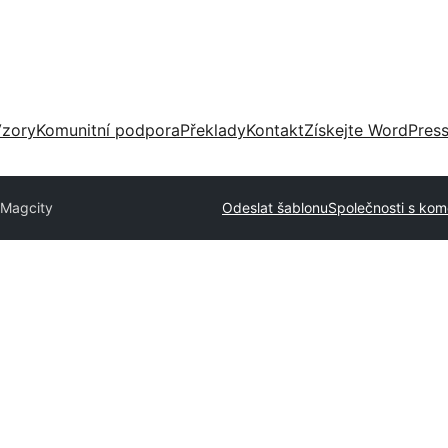
zory
Komunitní podpora
Překlady
Kontakt
Získejte WordPres
Magcity
Odeslat šablonu
Společnosti s kom