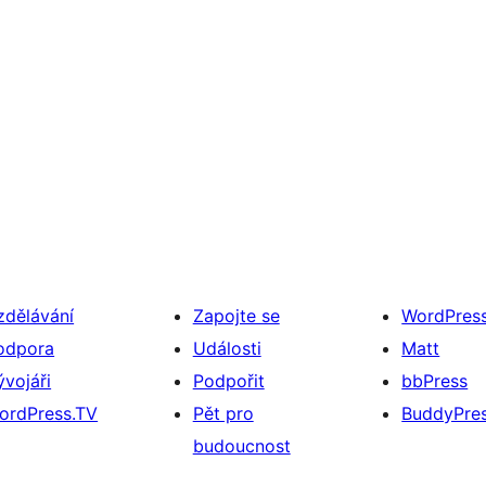
zdělávání
Zapojte se
WordPres
odpora
Události
Matt
ývojáři
Podpořit
bbPress
ordPress.TV
Pět pro
BuddyPre
budoucnost