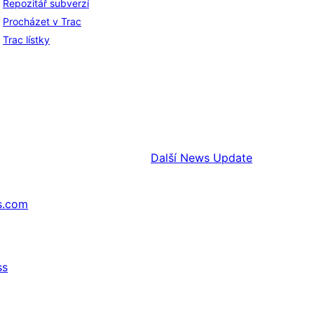
Repozitář subverzí
Procházet v Trac
Trac lístky
Další
News Update
s.com
ss