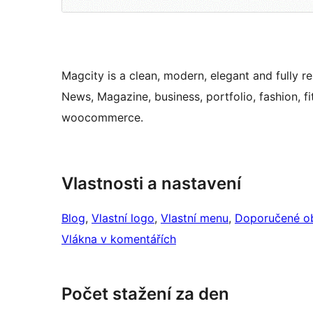
Magcity is a clean, modern, elegant and fully 
News, Magazine, business, portfolio, fashion, f
woocommerce.
Vlastnosti a nastavení
Blog
, 
Vlastní logo
, 
Vlastní menu
, 
Doporučené o
Vlákna v komentářích
Počet stažení za den