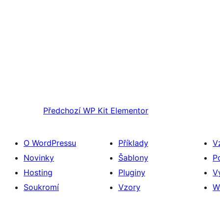
Předchozí
WP Kit Elementor
O WordPressu
Příklady
V
Novinky
Šablony
P
Hosting
Pluginy
V
Soukromí
Vzory
W