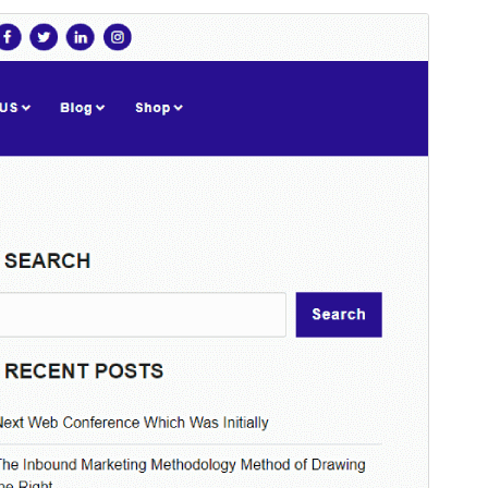
Náhled
Stáhnout
Verze
1.0.4
Poslední aktualizace
6. 3. 2025
Aktivní instalace
100+
Verze PHP
5.6